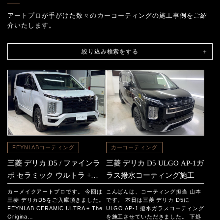
アートプロが手がけた数々のカーコーティングの施工事例をご紹
介いたします。
絞り込み検索をする
FEYNLABコーティング
カーコーティング
三菱 デリカ D5 / ファインラ
三菱 デリカ D5 ULGO AP-1ガ
ボ セラミック ウルトラ +
ラス撥水コーティング施工
ザ・オリジナル セラミック施
カーメイクアートプロです。 今回は
こんばんは、コーティング担当 山本
工
三菱 デリカD5をご入庫頂きました。
です。 本日は三菱 デリカ D5に
FEYNLAB CERAMIC ULTRA + The
ULGO AP-1 撥水ガラスコーティング
Origina…
を施工させていただきました。 下処