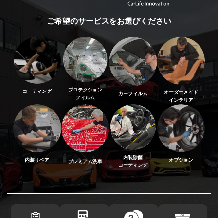
ご希望のサービスをお選びください
プロテクション
コーティング
オーダーメイド
カーフィルム
フィルム
インテリア
内装除菌
内装リペア
オプション
プレミアム洗車
コーティング