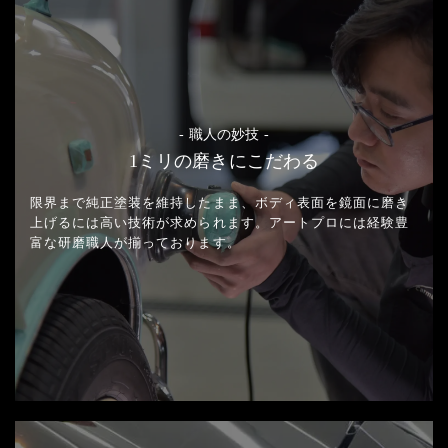
- 職人の妙技 -
1ミリの磨きにこだわる
限界まで純正塗装を維持したまま、
ボディ表面を鏡面に磨き
上げるには高い技術が求められます。
アートプロには経験豊
富な研磨職人が揃っております。