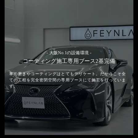
- 大阪No.1の設備環境 -
コーティング施工専用ブース2基完備
車の磨きやコーティングはとてもデリケート。
だからこそ全
ての工程を完全密閉空間の
専用ブースにて施工を行っていま
す。