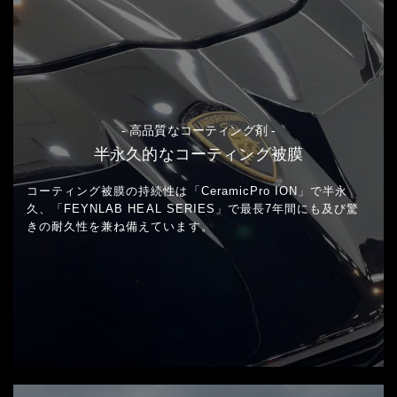
- 高品質なコーティング剤 -
半永久的なコーティング被膜
コーティング被膜の持続性は「CeramicPro ION」で半永
久、
「FEYNLAB HEAL SERIES」で最長7年間にも及び
驚
きの耐久性を兼ね備えています。