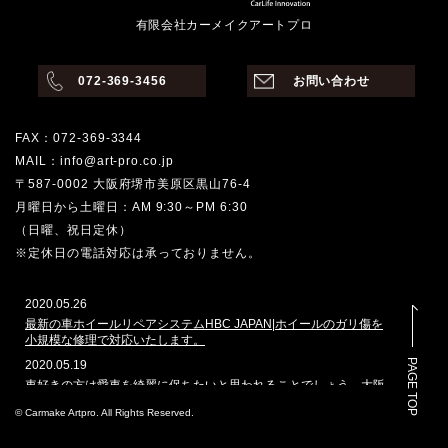
有限会社カーメイクアートプロ
072-369-3456
お問い合わせ
FAX：072-369-3344
MAIL：info@art-pro.co.jp
〒587-0002 大阪府堺市美原区黒山76-4
月曜日から土曜日：AM 9:30～PM 6:30
（日曜、祝日定休）
※定休日の電話対応は承っておりません。
2020.05.26
最新の車ホイールリペアシステムHBC JAPAN|ホイールのガリ傷を
小規模な修理で対応いたします。
PAGE TOP
2020.05.19
車好きの方は愛車を綺麗に保ちたいと思われることでしょう。大阪
堺市でその願いを叶えてくれるのはどこでしょうか。カーメイクア
© Carmake Artpro. All Rights Reserved.
ートプロは、ガラスコーティングや車磨きのプロショップとして、
数多くの車を扱ってきた実績があります。本ホームページでは、当