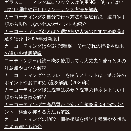
ガラスコーティング車にワックスは使用NG？使ってはい
けない理由や正しいメンテナンス方法を解説
カーコーティングを自分で行う方法を徹底解説｜道具や手
順から失敗しない4つのポイントも紹介
カーコーティング剤とは？選び方や人気のおすすめ商品8
選を紹介【2025年最新版】
カーコーティングは全部で6種類！それぞれの特徴や効果
の違いを徹底解説
コーティング車は洗車機を使用しても大丈夫？使うときの
注意点やコツを解説
カーコーティングでスプレーを使うメリットは？選ぶ時の
ポイントやおすすめ5選を解説【2026年】
カーコーティング後に洗車は必要？洗車の頻度や正しい手
順から注意点を解説
カーコーティングで高品質かつ安い店舗を選ぶ4つのポイ
ント｜料金を抑える方法も解説
カーコーティングの値段・価格相場を解説｜種類や依頼先
による違いも紹介