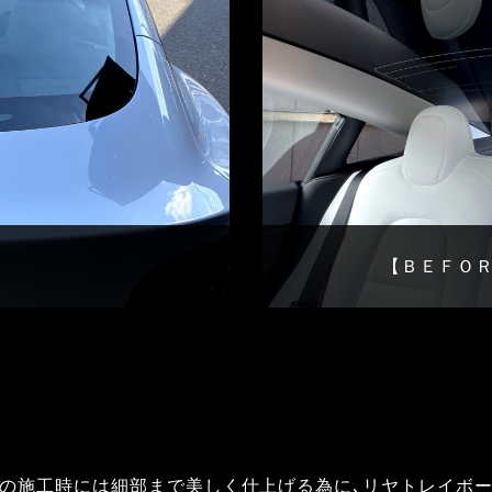
】
【ＢＥＦＯ
の施工時には細部まで美しく仕上げる為に､リヤトレイボ