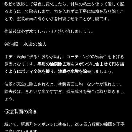
鉄粉が反応して紫色に変化したら、付属の粘土を使って優しく擦
るようにして除去します。力を入れずに丁寧に鉄粉を取り除くこ
とで、塗装表面の滑らかさを回復させることが可能です。
作業後は必ず水でしっかりと洗い流しましょう。
④油膜・水垢の除去
ボディ表面に残る油膜や水垢は、コーティングの密着性を下げる
原因となります。
専用の油膜除去剤をスポンジに含ませて円を描
くようにボディ全体を擦り、油膜や水垢を除去
しましょう。
油膜が完全に除去されると、塗装表面に均一なツヤが現れます。
除去後は、きれいな水ですすぎ、残留成分を完全に取り除きまし
ょう。
⑤塗装面の磨き
続いて、研磨剤をスポンジに塗布し、20㎝四方程度の範囲を丁寧
に磨いていきます。