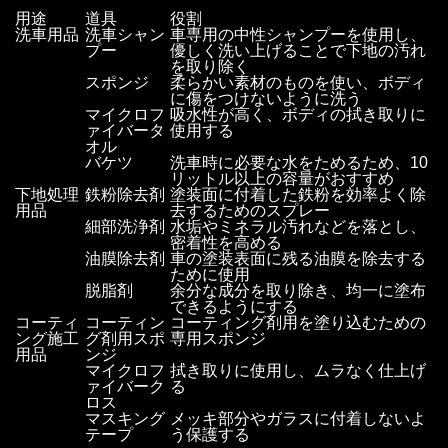
用途
道具
役割
洗車用品
洗車シャン
車専用の中性シャンプーを使用し、
プー
優しく洗い上げることで下地の汚れ
を取り除く
スポンジ
柔らかい素材のものを使い、ボディ
に傷をつけないように洗う
マイクロフ
吸水性が高く、ボディの拭き取りに
ァイバータ
使用する
オル
バケツ
洗車時に必要な水をためるため、10
リットル以上の容量がおすすめ
下地処理
鉄粉除去剤
塗装面に付着した鉄粉を効率よく除
用品
去するためのスプレー
細部洗浄剤
水垢やミネラル汚れなどを落とし、
密着性を高める
油膜除去剤
車の塗装表面に残る油膜を除去する
ために使用
脱脂剤
余分な成分を取り除き、均一に塗布
できるようにする
コーティ
コーティン
コーティング剤用を塗り込むための
ング施工
グ剤用スポ
専用スポンジ
用品
ンジ
マイクロフ
拭き取りに使用し、ムラなく仕上げ
ァイバーク
る
ロス
マスキング
メッキ部分やガラスに付着しないよ
テープ
う保護する