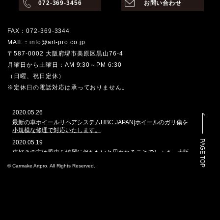
072-369-3456
お問い合わせ
FAX：072-369-3344
MAIL：info@art-pro.co.jp
〒587-0002 大阪府堺市美原区黒山76-4
月曜日から土曜日：AM 9:30～PM 6:30
（日曜、祝日定休）
※定休日の電話対応は承っておりません。
2020.05.26
最新の車ホイールリペアシステムHBC JAPAN|ホイールのガリ傷を
小規模な修理で対応いたします。
PAGE TOP
2020.05.19
車好きの方は愛車を綺麗に保ちたいと思われることでしょう。大阪
堺市でその願いを叶えてくれるのはどこでしょうか。カーメイクア
© Carmake Artpro. All Rights Reserved.
ートプロは、ガラスコーティングや車磨きのプロショップとして、
数多くの車を扱ってきた実績があります。本ホームページでは、当
社で施工した自動車のコーティングを多く掲載しております。その
実績と自慢の技を是非ご覧ください。
2020.3.4
自動車のコーティングは自身でカー用品店でコーティング剤を購入