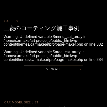
GALLERY
三菱のコーティング施工事例
Warning
: Undefined variable $menu_cat_array in
/home/carmake/art-pro.co.jp/public_html/wp-
content/themes/carmakeartpro/page-maker.php
on line
382
Warning
: Undefined variable $area_cat_array in
/home/carmake/art-pro.co.jp/public_html/wp-
content/themes/carmakeartpro/page-maker.php
on line
384
VIEW ALL
CAR MODEL SIZE LIST