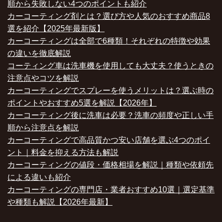
順から失敗しない4つのポイントも紹介
カーコーティング剤とは？選び方や人気のおすすめ商品8
選を紹介【2025年最新版】
カーコーティングは全部で6種類！それぞれの特徴や効果
の違いを徹底解説
コーティング車は洗車機を使用しても大丈夫？使うときの
注意点やコツを解説
カーコーティングでスプレーを使うメリットは？選ぶ時の
ポイントやおすすめ5選を解説【2026年】
カーコーティング後に洗車は必要？洗車の頻度や正しい手
順から注意点を解説
カーコーティングで高品質かつ安い店舗を選ぶ4つのポイ
ント｜料金を抑える方法も解説
カーコーティングの値段・価格相場を解説｜種類や依頼先
による違いも紹介
カーコーティングの専門店・業者おすすめ10選｜選定基準
や種類も解説【2026年最新】