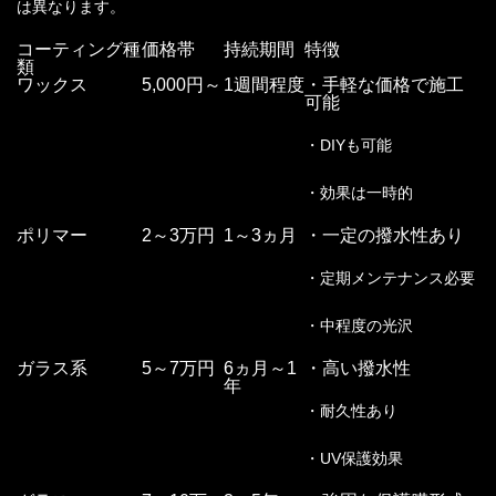
は異なります。
コーティング種
価格帯
持続期間
特徴
類
ワックス
5,000円～
1週間程度
・手軽な価格で施工
可能
・DIYも可能
・効果は一時的
ポリマー
2～3万円
1～3ヵ月
・一定の撥水性あり
・定期メンテナンス必要
・中程度の光沢
ガラス系
5～7万円
6ヵ月～1
・高い撥水性
年
・耐久性あり
・UV保護効果