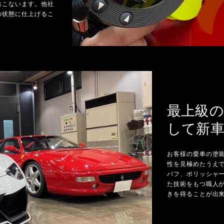
おこないます。他社
の状態に仕上げるこ
最上級
して新
お客様の愛車の塗
性を見極めたうえ
バフ、ポリッシャ
た技術をもつ職人
きを得ることが出