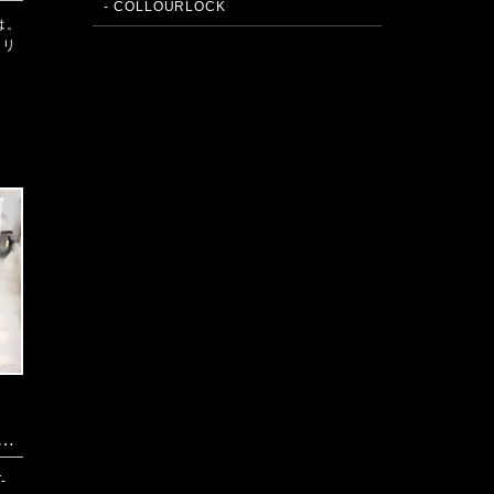
- COLLOURLOCK
は。
・リ
。
例】日産 35GT-R ダッシュボード張り替え
-