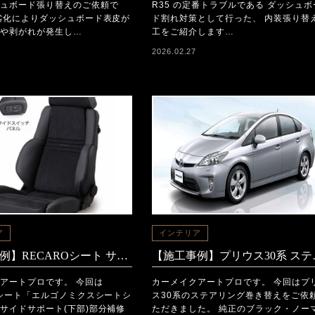
ュボード張り替えのご依頼で
R35 の定番トラブルである ダッシュボ
劣化によりダッシュボード表皮が
ド割れ対策として行った、 内装張り替
や剥がれが発生し…
工をご紹介します…
2026.02.27
ア
インテリア
【施工事例】RECAROシート サイドサポート破れ補修（部分張り替え）
【施工事例】プリウス30
アートプロです。 今回は
カーメイクアートプロです。 今回はプ
Oシート「エルゴノミクスシートシ
ス30系のステアリング巻き替えをご依
サイドサポート(下部)部分補修
ただきました。 純正のブラック・ノー