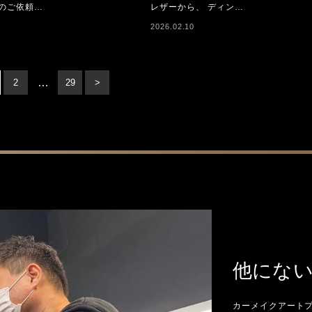
)のご依頼…
レザーから、 ディン…
2026.02.10
…
2
29
>
他にな
カーメイクアート