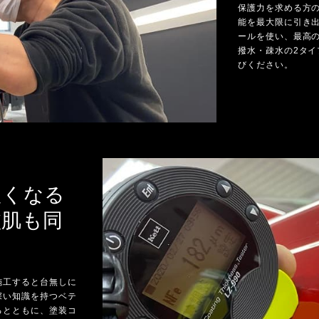
保護力を求める方
能を最大限に引き
ールを使い、最高
撥水・疎水の2タ
びください。
良くなる
塗肌も同
施工すると台無しに
深い知識を持つベテ
るとともに、塗装コ