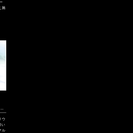
ー
え施
系 ステアリング巻き替え施工 純正ブラック → ディンプル×ノーマルレザー＋赤ステッチ
リウ
頼い
マル