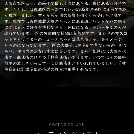
大阪市旭区は淀川の南側で最も上流にあたる北東にある行政区で
す。もともとは東成区の一部でしたが1932年の分区によって旭区
が成立しました。古くから淀川の影響を強くから受けた地域で
す。現在では菅原城北大橋のたもとにある城北ワンドがバス釣り
に訪れる人に好評を博しており、休日になると朝から多くの人が
訪れています。 区の象徴的な植物は花菖蒲です。また区のマスコ
ットキャラクターのしょうぶちゃんは花菖蒲と淀川をイメージし
たものになっています。 区の大部分は住宅街で昔ながらの下町で
あり、住宅内の治安は非常に良いです。また、旭区には大阪を代
表する商店街のひとつ千林商店街があります。かつてはその価格
競争の激しさから日本一安い商店街ともいわれていました。千林
商店街は野坂昭如の小説の舞台地租手も有名です。
COATING COLUMN