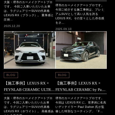
ULTRA+TheOriginalCERAMIC
大阪・堺市のカーメイクアートプロ
堺市のカーメイクアートプロです。
施工
です。 今回ご入庫いただいたお車
今回ご紹介する施工事例は、プレミ
は、ラグジュアリーSUVの代表格
アムSUVとして高い人気を誇る
LEXUS RX（ブラック）。 重厚感と
LEXUS RX。その堂々とした存在感
圧倒…
をさ…
2025.12.20
2025.09.10
BLOG
BLOG
【施工事例】LEXUS RX ×
【施工事例】LEXUS RX ×
FEYNLAB CERAMIC ULTRA
FEYNLAB CERAMIC by Paul
+ The Original CERAMIC
Dalton ｜最高峰の艶と保護性
大阪・堺市のカーメイクアートプロ
堺市のカーメイクアートプロです。
能を実現
です。今回ご入庫いただいたお車
今回は LEXUS RX に、世界的に名高
は、ラグジュアリーSUVの代表格
いディテイラー Paul Dalton 氏が監
LEXUS RX（ホワイト）。 高級感あ
修した特別なコーティング、「F…