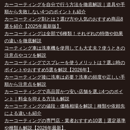
カーコーティングを自分で行う方法を徹底解説｜道具や手
順から失敗しない4つのポイントも紹介
カーコーティング剤とは？選び方や人気のおすすめ商品8
選を紹介【2025年最新版】
カーコーティングは全部で6種類！それぞれの特徴や効果
の違いを徹底解説
コーティング車は洗車機を使用しても大丈夫？使うときの
注意点やコツを解説
カーコーティングでスプレーを使うメリットは？選ぶ時の
ポイントやおすすめ5選を解説【2026年】
カーコーティング後に洗車は必要？洗車の頻度や正しい手
順から注意点を解説
カーコーティングで高品質かつ安い店舗を選ぶ4つのポイ
ント｜料金を抑える方法も解説
カーコーティングの値段・価格相場を解説｜種類や依頼先
による違いも紹介
カーコーティングの専門店・業者おすすめ10選｜選定基準
や種類も解説【2026年最新】