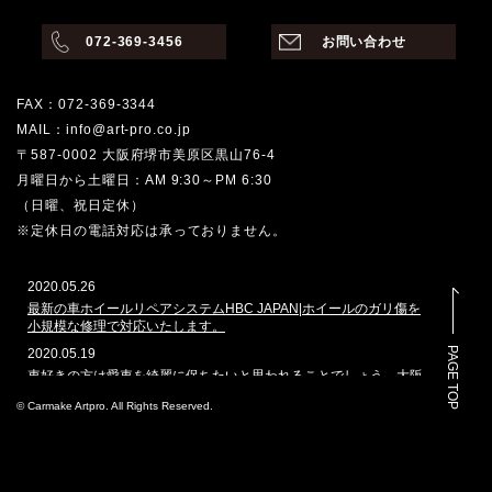
072-369-3456
お問い合わせ
FAX：072-369-3344
MAIL：info@art-pro.co.jp
〒587-0002 大阪府堺市美原区黒山76-4
月曜日から土曜日：AM 9:30～PM 6:30
（日曜、祝日定休）
※定休日の電話対応は承っておりません。
2020.05.26
最新の車ホイールリペアシステムHBC JAPAN|ホイールのガリ傷を
小規模な修理で対応いたします。
PAGE TOP
2020.05.19
車好きの方は愛車を綺麗に保ちたいと思われることでしょう。大阪
堺市でその願いを叶えてくれるのはどこでしょうか。カーメイクア
© Carmake Artpro. All Rights Reserved.
ートプロは、ガラスコーティングや車磨きのプロショップとして、
数多くの車を扱ってきた実績があります。本ホームページでは、当
社で施工した自動車のコーティングを多く掲載しております。その
実績と自慢の技を是非ご覧ください。
2020.3.4