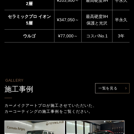
¥203,500～
最高硬度9H
半永久
2層
セラミックプロ イオン
最高硬度9H
¥347,050～
半永久
5層
保護と光沢
ウルゴ
¥77,000～
コスパNo.1
3年
GALLERY
施工事例
一覧を見る
カーメイクアートプロが施工させていただいた、
カーコーティングの施工事例をご覧ください。