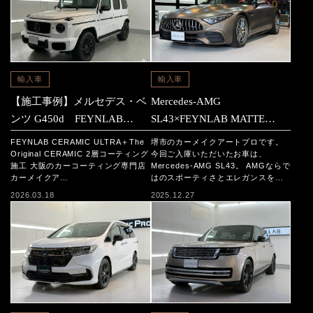
輸入車
輸入車
【施工事例】メルセデス・ベ
Mercedes-AMG
ンツ G450d FEYNLAB
SL43×FEYNLAB MATTE
CERAMIC ULTRA＋The
CERAMIC施工
FEYNLAB CERAMIC ULTRA＋The
堺市のカーメイクアートプロです。
Original CERAMIC 2層コーテ
Original CERAMIC 2層コーティング
今回ご入庫いただいたお車は、
施工 大阪のカーコーティング専門店
Mercedes-AMG SL43。 AMGならで
ィング施工
カーメイクア…
はのスポーティさとエレガンスを…
2026.03.18
2025.12.27