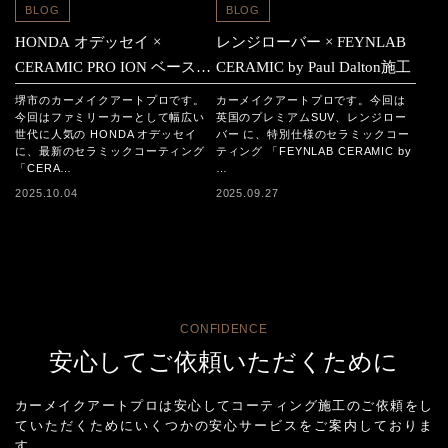
BLOG
BLOG
HONDA オデッセイ ×
レンジローバー × FEYNLAB
CERAMIC PRO ION ベース2
CERAMIC by Paul Dalton施工
層＋トップ1層セラミックコ
堺市のカーメイクアートプロです。
カーメイクアートプロです。今回は
ーティング施工
今回はファミリーカーとして幅広い
英国のプレミアムSUV、レンジロー
世代に人気の HONDA オデッセイ
バー に、特別仕様のセラミックコー
に、最新のセラミックコーティング
ティング 「FEYNLAB CERAMIC by
「CERA…
…
2025.10.04
2025.09.27
CONFIDENCE
安心してご依頼いただくために
カーメイクアートプロは安心してコーティング施工のご依頼をし
ていただくためにいくつかの安心サービスをご案内しておりま
す。