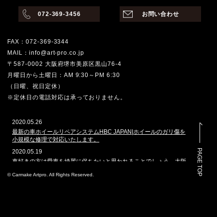
072-369-3456
お問い合わせ
FAX：072-369-3344
MAIL：info@art-pro.co.jp
〒587-0002 大阪府堺市美原区黒山76-4
月曜日から土曜日：AM 9:30～PM 6:30
（日曜、祝日定休）
※定休日の電話対応は承っておりません。
2020.05.26
最新の車ホイールリペアシステムHBC JAPAN|ホイールのガリ傷を
小規模な修理で対応いたします。
PAGE TOP
2020.05.19
車好きの方は愛車を綺麗に保ちたいと思われることでしょう。大阪
堺市でその願いを叶えてくれるのはどこでしょうか。カーメイクア
© Carmake Artpro. All Rights Reserved.
ートプロは、ガラスコーティングや車磨きのプロショップとして、
数多くの車を扱ってきた実績があります。本ホームページでは、当
社で施工した自動車のコーティングを多く掲載しております。その
実績と自慢の技を是非ご覧ください。
2020.3.4