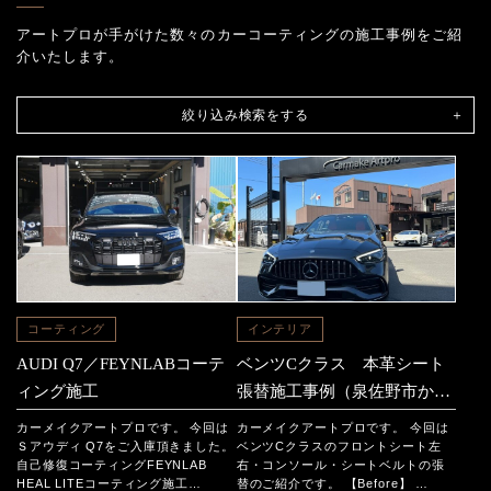
アートプロが手がけた数々のカーコーティングの施工事例をご紹
介いたします。
絞り込み検索をする
コーティング
インテリア
AUDI Q7／FEYNLABコーテ
ベンツCクラス 本革シート
ィング施工
張替施工事例（泉佐野市から
のご依頼）
カーメイクアートプロです。 今回は
カーメイクアートプロです。 今回は
Ｓアウディ Q7をご入庫頂きました。
ベンツCクラスのフロントシート左
自己修復コーティングFEYNLAB
右・コンソール・シートベルトの張
HEAL LITEコーティング施工…
替のご紹介です。 【Before】 …