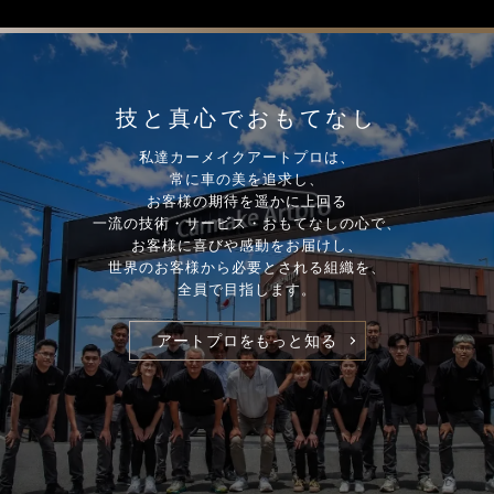
技と真心でおもてなし
私達カーメイクアートプロは、
常に車の美を追求し、
お客様の期待を遥かに上回る
一流の技術・サービス・おもてなしの心で、
お客様に喜びや感動をお届けし、
世界のお客様から必要とされる組織を、
全員で目指します。
アートプロをもっと知る