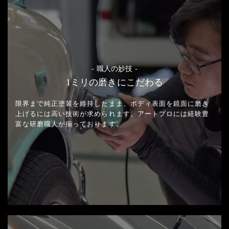
- 職人の妙技 -
1ミリの磨きにこだわる
限界まで純正塗装を維持したまま、
ボディ表面を鏡面に磨き
上げるには高い技術が求められます。
アートプロには経験豊
富な研磨職人が揃っております。