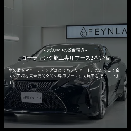
- 大阪No.1の設備環境 -
コーティング施工専用ブース2基完備
車の磨きやコーティングはとてもデリケート。
だからこそ全
ての工程を完全密閉空間の
専用ブースにて施工を行っていま
す。