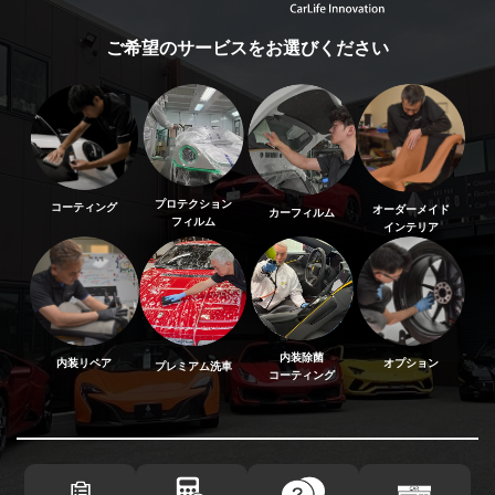
ご希望のサービスをお選びください
プロテクション
コーティング
オーダーメイド
カーフィルム
フィルム
インテリア
内装除菌
内装リペア
オプション
プレミアム洗車
コーティング