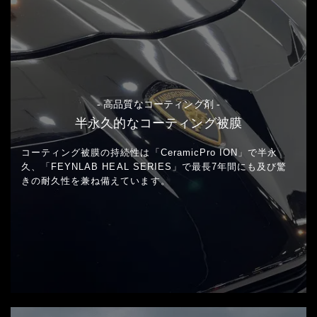
- 高品質なコーティング剤 -
半永久的なコーティング被膜
コーティング被膜の持続性は「CeramicPro ION」で半永
久、
「FEYNLAB HEAL SERIES」で最長7年間にも及び
驚
きの耐久性を兼ね備えています。