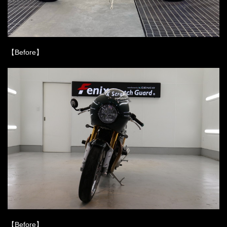
【Before】
【Before】