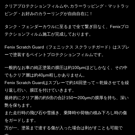
クリアプロテクションフィルムや､カラーラッピング・マットラッ
ピング・お好みのカラーリングが自由自在に！
タンク・フェンダーカウルに至るまで全て繋ぎ目なく、Fenixプロ
テクションフィルム施工が完成しております。
Fenix Scratch Guard（フェニックス スクラッチガード）はスプレ
ーで塗装するペイントプロテクションフィルムです。
一般的なお車の純正塗装の膜圧は約100μmほどしかなく、その中
でもクリア層は約40μm程しかありません。
Fenix Scratch Guardはスプレーで約16回塗って～乾燥させてを繰
り返し行い、膜圧を付けていきます。
最終的にクリア層の約5倍の合計150〜200μmの膜厚を持ち、深い
艶を保ちます。
また走行時の飛び石や雪掻き、乗降時や荷物の積み下ろし時の傷
をガードします。
万が一、塗装まで達する傷が入った場合は剥がすことも可能で