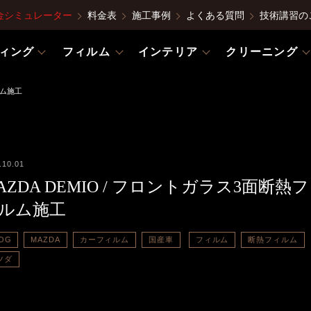
金シミュレーター
料金表
施工事例
よくある質問
技術講習の
ィング
フィルム
インテリア
クリーニング
ルム施工
.10.01
AZDA DEMIO / フロントガラス3面断熱フ
ルム施工
OG
MAZDA
カーフィルム
国産車
フィルム
断熱フィルム
ツダ