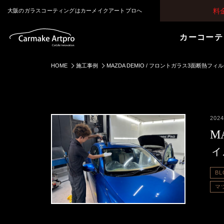
料
大阪のガラスコーティングはカーメイクアートプロへ
カーコーテ
HOME
施工事例
MAZDA DEMIO / フロントガラス3面断熱フィ
2024
M
ィ
BL
マ