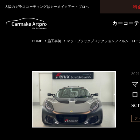
料
大阪のガラスコーティングはカーメイクアートプロへ
カーコーテ
HOME
施工事例
マットブラックプロテクションフィルム ロータスエリー
2021
マ
ロ
sc
フ