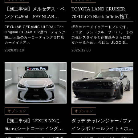
【施工事例】メルセデス・ベ
TOYOTA LAND CRUISER
ンツ G450d FEYNLAB
70×ULGO Black Infinity施工
CERAMIC ULTRA＋The
FEYNLAB CERAMIC ULTRA＋The
堺市のカーメイクアートプロです。
Original CERAMIC 2層コーテ
Original CERAMIC 2層コーティング
トヨタ ランドクルーザー70 。 その
施工 大阪のカーコーティング専門店
力強いスタイルと存在感をさらに際
ィング施工
カーメイクア…
立たせるため、 今回は ULGO B…
2026.03.18
2025.12.08
オプション
オプション
【施工事例】LEXUS NXに
ダッヂ チャレンジャー / ファ
Starexシートコーティングを
インラボ ヒールライト + ホイ
施工｜高級レザーを長期間美
ールコーティング施工