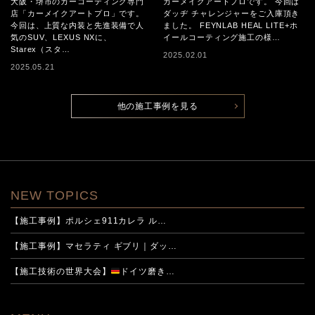
大阪・堺市のカーコーティング専門
カーメイクアートプロです。 今回は
しく保つために
店「カーメイクアートプロ」です。
ダッヂ チャレンジャーをご入庫頂き
今回は、上質な内装と先進装備で人
ました。 FEYNLAB HEAL LITE+ホ
気のSUV、LEXUS NXに、
イールコーティング施工の様…
Starex（スタ…
2025.02.01
2025.05.21
他の施工事例を見る
NEW TOPICS
【施工事例】ポルシェ911カレラ ル…
【施工事例】マセラティ ギブリ｜ダッ…
【施工技術の世界大会】
ドイツ磨き…