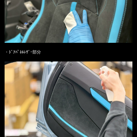
・ﾄﾞｱﾊﾟﾈﾙﾚｻﾞｰ部分