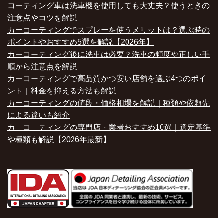
コーティング車は洗車機を使用しても大丈夫？使うときの
注意点やコツを解説
カーコーティングでスプレーを使うメリットは？選ぶ時の
ポイントやおすすめ5選を解説【2026年】
カーコーティング後に洗車は必要？洗車の頻度や正しい手
順から注意点を解説
カーコーティングで高品質かつ安い店舗を選ぶ4つのポイ
ント｜料金を抑える方法も解説
カーコーティングの値段・価格相場を解説｜種類や依頼先
による違いも紹介
カーコーティングの専門店・業者おすすめ10選｜選定基準
や種類も解説【2026年最新】