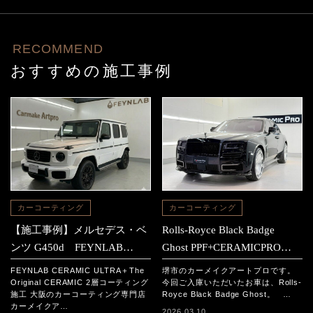
RECOMMEND
おすすめの施工事例
カーコーティング
カーコーティング
【施工事例】メルセデス・ベ
Rolls-Royce Black Badge
ンツ G450d FEYNLAB
Ghost PPF+CERAMICPRO
CERAMIC ULTRA＋The
ION施工事例
FEYNLAB CERAMIC ULTRA＋The
堺市のカーメイクアートプロです。
Original CERAMIC 2層コーテ
Original CERAMIC 2層コーティング
今回ご入庫いただいたお車は、Rolls-
施工 大阪のカーコーティング専門店
Royce Black Badge Ghost。 …
ィング施工
カーメイクア…
2026.03.10