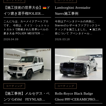
コーティング
コーティング
【施工技術の世界大会】
ド
Lamborghini Aventador
イツ磨き選手権POLIER
Starex施工事例
MEISTER SCHAFT2025に参
こんにちは、カーメイクアートプロ
今回はアベンタドールの内装に、
加｜日本チームの結果と現地
です。 今回は、ドイツ・シュトゥッ
Starexのレザー＆ファブリックコー
トガルトで開催された世界レベルの
ティングを施工しました。 ■ 施工内
レポート
磨き大会 POLIER MEISTER …
容について アベンタドール…
2026.04.09
2026.03.18
コーティング
コーティング
【施工事例】メルセデス・ベ
Rolls-Royce Black Badge
ンツ G450d FEYNLAB
Ghost PPF+CERAMICPRO
CERAMIC ULTRA＋The
ION施工事例