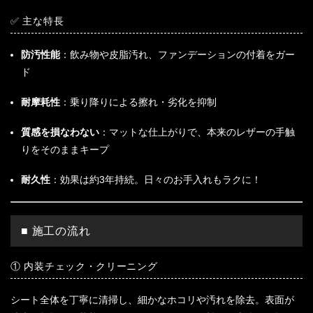
✅ 主な特長
防汚性能
：飲み物や皮脂汚れ、ファンデーションの付着をガー
ド
耐摩耗性
：乗り降りによる擦れ・劣化を抑制
質感を損なわない
：マットな仕上がりで、本来のレザーの手触
りをそのままキープ
耐久性
：効果は約3年持続。日々のお手入れもラクに！
■ 施工の流れ
① 内装チェック・クリーニング
シート全体を丁寧に清掃し、細かなホコリや汚れを除去。表面が