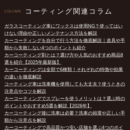
コーティング関連コラム
COLUMN
ガラスコーティング車にワックスは使用NG？使ってはい
けない理由や正しいメンテナンス方法を解説
カーコーティングを自分で行う方法を徹底解説｜道具や手
順から失敗しない4つのポイントも紹介
カーコーティング剤とは？選び方や人気のおすすめ商品8
選を紹介【2025年最新版】
カーコーティングは全部で6種類！それぞれの特徴や効果
の違いを徹底解説
コーティング車は洗車機を使用しても大丈夫？使うときの
注意点やコツを解説
カーコーティングでスプレーを使うメリットは？選ぶ時の
ポイントやおすすめ5選を解説【2026年】
カーコーティング後に洗車は必要？洗車の頻度や正しい手
順から注意点を解説
カーコーティングで高品質かつ安い店舗を選ぶ4つのポイ