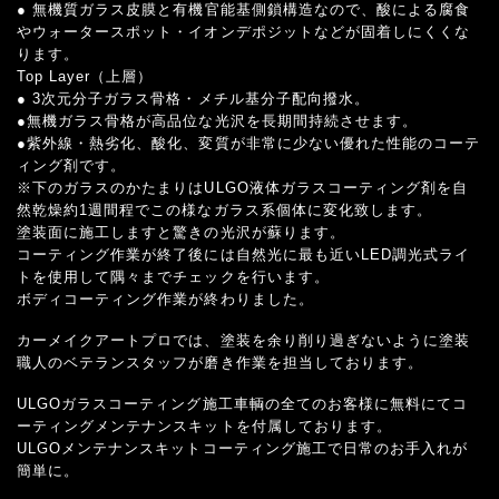
● 無機質ガラス皮膜と有機官能基側鎖構造なので、酸による腐食
やウォータースポット・イオンデポジットなどが固着しにくくな
ります。
Top Layer（上層）
● 3次元分子ガラス骨格・メチル基分子配向撥水。
●無機ガラス骨格が高品位な光沢を長期間持続させます。
●紫外線・熱劣化、酸化、変質が非常に少ない優れた性能のコーテ
ィング剤です。
※下のガラスのかたまりはULGO液体ガラスコーティング剤を自
然乾燥約1週間程でこの様なガラス系個体に変化致します。
塗装面に施工しますと驚きの光沢が蘇ります。
コーティング作業が終了後には自然光に最も近いLED調光式ライ
トを使用して隅々までチェックを行います。
ボディコーティング作業が終わりました。
カーメイクアートプロでは、塗装を余り削り過ぎないように塗装
職人のベテランスタッフが磨き作業を担当しております。
ULGOガラスコーティング施工車輌の全てのお客様に無料にてコ
ーティングメンテナンスキットを付属しております。
ULGOメンテナンスキットコーティング施工で日常のお手入れが
簡単に。