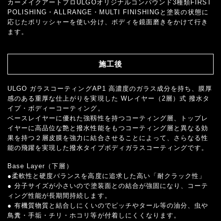
カーメイクアートプロULGOオリジナルコンパウンド3種類FIRST
POLISHING・ALLRANGE・MULTI FINISHINGと塗装の状態に
応じたポリッシャーを使い分け、ボディを鏡面磨きをかけて行き
ます。
施工後
ULGO ガラスコーティングAP1 高濃度のガラス成分を持ち、膜厚
感のある重厚な仕上がりを実現した Wレイヤー（2層）式 撥水タ
イプ・ボディーコーティング。
ベースレイヤーに優れた強靱性を持つコーティング層、トップレ
イヤーに高品位な艶と撥水性能をもつコーティング層と異なる効
果を持つ２層皮膜を強力に結合させることによって、さらなる性
能の飛躍を実現した撥水タイプボディガラスコーティングです。
Base Layer（下層）
●柔軟性と硬度バランスを高度に追求した高い「耐クラック性」
● 分子サイズが小さいので塗装面との結合が強固になり、コーテ
ィング性能が長期間持続します。
● 有機質物質と結合しにくいのでピッチやタール等の油分、虫や
鳥糞・手垢・チリ・ホコリ等が付着しにくくなります。