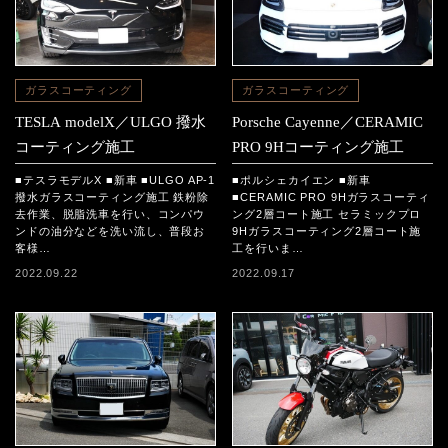
ガラスコーティング
ガラスコーティング
TESLA modelX／ULGO 撥水
Porsche Cayenne／CERAMIC
コーティング施工
PRO 9Hコーティング施工
■テスラモデルX ■新車 ■ULGO AP-1
■ポルシェカイエン ■新車
撥水ガラスコーティング施工 鉄粉除
■CERAMIC PRO 9Hガラスコーティ
去作業、脱脂洗車を行い、コンパウ
ング2層コート施工 セラミックプロ
ンドの油分などを洗い流し、普段お
9Hガラスコーティング2層コート施
客様…
工を行いま…
2022.09.22
2022.09.17