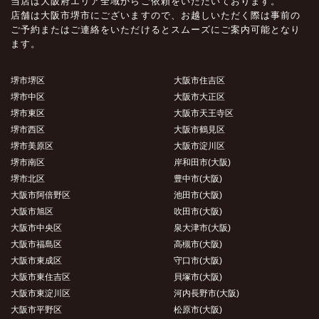
当店は大阪府エリア全域からご依頼をいただいております。
店舗は大阪市堺市にございますので、お越しいただく際は事前の
ご予約またはご連絡をいただけるとスムーズにご案内可能となり
ます。
堺市堺区
大阪市住吉区
堺市中区
大阪市大正区
堺市東区
大阪市天王寺区
堺市西区
大阪市鶴見区
堺市美原区
大阪市淀川区
堺市南区
岸和田市(大阪)
堺市北区
豊中市(大阪)
大阪市阿倍野区
池田市(大阪)
大阪市旭区
吹田市(大阪)
大阪市中央区
泉大津市(大阪)
大阪市福島区
高槻市(大阪)
大阪市東成区
守口市(大阪)
大阪市東住吉区
貝塚市(大阪)
大阪市東淀川区
河内長野市(大阪)
大阪市平野区
松原市(大阪)