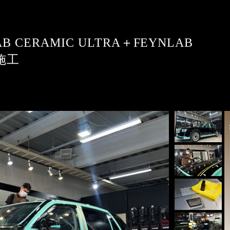
B CERAMIC ULTRA＋FEYNLAB
施工