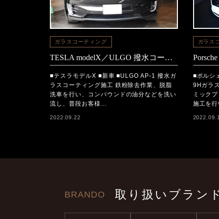
ガラスコーティング
ガラス
TESLA modelX／ULGO 撥水コーティング施工
■テスラモデルX ■新車 ■ULGO AP-1 撥水ガ
■ポルシェ
ラスコーティング施工 鉄粉除去作業、脱脂
9Hガラ
洗車を行い、コンパウンドの油分などを洗い
ミックプ
流し、普段お客様…
施工を行
2022.09.22
2022.09.
取り扱いブラン
BRANDO