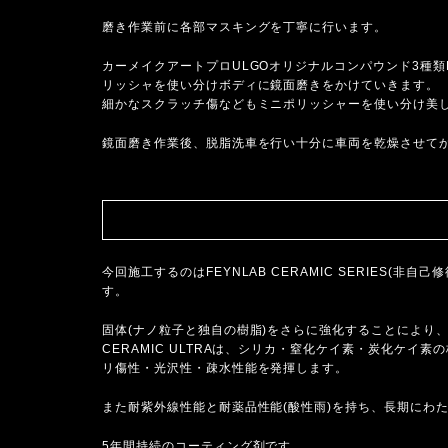
磨き作業前に各部マスキングを丁寧に行います。
カーメイクアートプロULGOオリジナルコンパウンド3種類FIRST
リッシャを使い分けボディに鏡面磨きをかけていきます。
細かなスクラッチ傷などもミニポリッシャーを使い分け美
鏡面磨き作業後、脱脂洗車を行い十分に車両を乾燥させて
今回施工するのはFEYNLAB CERAMIC SERIES(非自己
す。
固体(ナノ粒子と独自の樹脂)をさらに強化することにより、C
CERAMIC ULTRAは、シリカ・窒化ケイ素・炭化ケ
リ傷性・光沢性・疎水性能を発揮します。
また耐紫外線性能と耐薬品性能(酸性雨)を持ち、長期にわ
5年間持続のコーティング剤です。