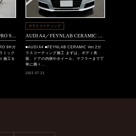
ガラスコーティング
バイク XSR700／CERAMIC PRO 9Hコーティング施工
AUDI A4／FEYNLAB CERAMIC V2コーティング施工
PRO 9Hガ
■AUDI A4 ■FEYNLAB CERAMIC Ver.2ガ
セラミック
ラスコーティング施工 まずは、ボディ表
ート施工を
面、ドアの内側やホイール、マフラーまで丁
寧に隅々…
2022.07.21