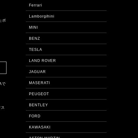
Ferrari
Lamborgihini
たポ
MINI
BENZ
TESLA
LAND ROVER
JAGUAR
MASERATI
Aで
PEUGEOT
BENTLEY
耐ス
FORD
KAWASAKI