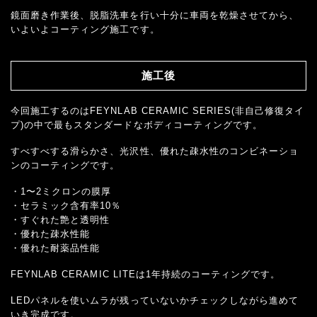
鏡面磨き作業後、脱脂洗車を行い十分に車両を乾燥させてから、
いよいよコーティング施工です。
施工後
今回施工するのはFEYNLAB CERAMIC SERIES(非自己修復タイ
プ)の中で最もスタンダードなボディコーティングです。
すべすべする滑らかさ、光沢性、優れた疎水性のコンビネーショ
ンのコーティングです。
・1〜2ミクロンの膜厚
・セラミック含有率10％
・すぐれた艶と透明性
・優れた疎水性能
・優れた耐薬品性能
FEYNLAB CERAMIC LITEは1年持続のコーティングです。
LEDパネルを使いムラが残っていないかチェックしながら進めて
いき完成です。