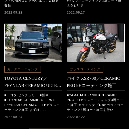
ンドの油分などを洗い流し、普段お
9Hガラスコーティング2層コート施
客様…
工を行いま…
2022.09.22
2022.09.17
ガラスコーティング
ガラスコーティング
TOYOTA CENTURY／
バイク XSR700／CERAMIC
FEYNLAB CERAMIC ULTRA
PRO 9Hコーティング施工
＋FEYNLAB CERAMIC LITE
■トヨタ センチュリー ■新車
■YAMAHA XSR700 ■CERAMIC
コーティング施工
■FEYNLAB CERAMIC ULTRA＋
PRO 9Hガラスコーティング4層コー
FEYNLAB CERAMIC LITEガラスコ
ト施工 セラミックプロ9Hガラスコー
ーティング施工 まずは、…
ティング4層コート施工を行い…
2022.08.24
2022.07.22