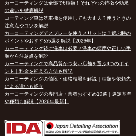
カーコーティングは全部で6種類！それぞれの特徴や効果
の違いを徹底解説
コーティング車は洗車機を使用しても大丈夫？使うときの
注意点やコツを解説
カーコーティングでスプレーを使うメリットは？選ぶ時の
ポイントやおすすめ5選を解説【2026年】
カーコーティング後に洗車は必要？洗車の頻度や正しい手
順から注意点を解説
カーコーティングで高品質かつ安い店舗を選ぶ4つのポイ
ント｜料金を抑える方法も解説
カーコーティングの値段・価格相場を解説｜種類や依頼先
による違いも紹介
カーコーティングの専門店・業者おすすめ10選｜選定基準
や種類も解説【2026年最新】