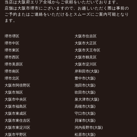
当店は大阪府エリア全域からご依頼をいただいております。
店舗は大阪市堺市にございますので、お越しいただく際は事前の
ご予約またはご連絡をいただけるとスムーズにご案内可能となり
ます。
堺市堺区
大阪市住吉区
堺市中区
大阪市大正区
堺市東区
大阪市天王寺区
堺市西区
大阪市鶴見区
堺市美原区
大阪市淀川区
堺市南区
岸和田市(大阪)
堺市北区
豊中市(大阪)
大阪市阿倍野区
池田市(大阪)
大阪市旭区
吹田市(大阪)
大阪市中央区
泉大津市(大阪)
大阪市福島区
高槻市(大阪)
大阪市東成区
守口市(大阪)
大阪市東住吉区
貝塚市(大阪)
大阪市東淀川区
河内長野市(大阪)
大阪市平野区
松原市(大阪)