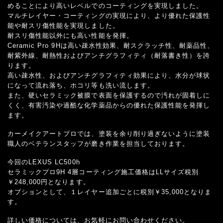
めることにより高いレベルでのコーティングを実現しました。
マルチレイヤー・コーティングの実現により、より優れた保護性
能や耐スリ傷性能を実現しました。
耐スリ傷性能以外にも高い性能を発揮。
Ceramic Pro 9Hは高い疎水性効果、耐スクラッチ性、耐薬品性、
耐紫外線、耐熱性およびアンチグラフィティ（耐落書き性）を誇
ります。
高い疎水性、およびアンチグラフィティ効果により、水分が球状
になって流れ落ち、ホコリ等も洗い流します。
また、硬いセラミック被膜で表面を保護するので汚れが固着しに
くく、有害汚染や過酷な化学薬品からの優れた保護性能を発揮し
ます。
カーメイクアートプロでは、塗装を余り削り過ぎないように塗装
職人のベテランスタッフが磨き作業を担当しております。
今回のLEXUS LC500h
セラミックプロ9H 4層コーティング施工価格はLLサイズ税別
￥248,000円となります。
オプションとして、１レイヤー追加ごとに税別￥35,000となりま
す。
詳しい価格については、お気軽にお問い合わせください。