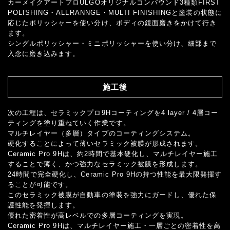
カーメイクアートプロULGOオリジナルコンパウンド3種類FIRST
POLISHING・ALLRANNGE・MULTI FINISHINGと塗装の状態に
応じたポリッシャーを使い分け、ボディの鏡面磨きをかけて行き
ます。
シングルポリッシャー・ミニポリッシャーを使い分け、細部まで
入念に磨き込みます。
施工後
次の工程は、セラミックプロ9Hコーティングを4 layer / 4層コー
ティングを塗り重ねていく作業です。
マルチレイヤー（多層）タイプのコーティングシステム。
硬化することによって薄いセラミック被膜が形成されます。
Ceramic Pro 9Hは、約2時間で基本硬化し、マルチレイヤー施工
することで薄く、かつ強力なセラミック被膜を形成します。
24時間で完全硬化し、Ceramic Pro 9Hの持つ性能を最大限発揮す
ることが可能です。
このセラミック被膜が自動車の塗装を強力にガードし、優れた保
護性能を発揮します。
優れた密着性が高レベルでの多層コーティングを実現。
Ceramic Pro 9Hは、マルチレイヤー施工・一層ごとの密着性を高