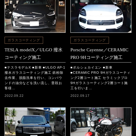
ガラスコーティング
ガラスコーティング
TESLA modelX／ULGO 撥水
Porsche Cayenne／CERAMIC
コーティング施工
PRO 9Hコーティング施工
■テスラモデルX ■新車 ■ULGO AP-1
■ポルシェカイエン ■新車
撥水ガラスコーティング施工 鉄粉除
■CERAMIC PRO 9Hガラスコーティ
去作業、脱脂洗車を行い、コンパウ
ング2層コート施工 セラミックプロ
ンドの油分などを洗い流し、普段お
9Hガラスコーティング2層コート施
客様…
工を行いま…
2022.09.22
2022.09.17