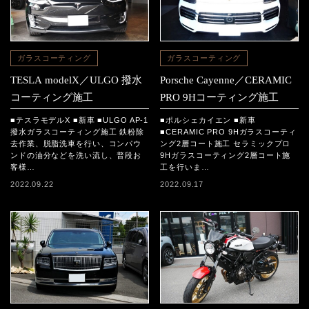
ガラスコーティング
ガラスコーティング
TESLA modelX／ULGO 撥水
Porsche Cayenne／CERAMIC
コーティング施工
PRO 9Hコーティング施工
■テスラモデルX ■新車 ■ULGO AP-1
■ポルシェカイエン ■新車
撥水ガラスコーティング施工 鉄粉除
■CERAMIC PRO 9Hガラスコーティ
去作業、脱脂洗車を行い、コンパウ
ング2層コート施工 セラミックプロ
ンドの油分などを洗い流し、普段お
9Hガラスコーティング2層コート施
客様…
工を行いま…
2022.09.22
2022.09.17