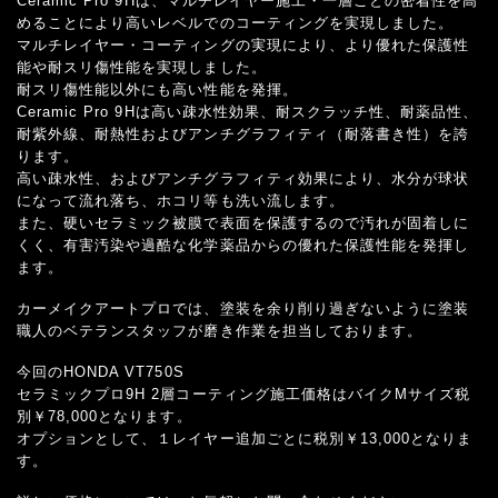
Ceramic Pro 9Hは、マルチレイヤー施工・一層ごとの密着性を高
めることにより高いレベルでのコーティングを実現しました。
マルチレイヤー・コーティングの実現により、より優れた保護性
能や耐スリ傷性能を実現しました。
耐スリ傷性能以外にも高い性能を発揮。
Ceramic Pro 9Hは高い疎水性効果、耐スクラッチ性、耐薬品性、
耐紫外線、耐熱性およびアンチグラフィティ（耐落書き性）を誇
ります。
高い疎水性、およびアンチグラフィティ効果により、水分が球状
になって流れ落ち、ホコリ等も洗い流します。
また、硬いセラミック被膜で表面を保護するので汚れが固着しに
くく、有害汚染や過酷な化学薬品からの優れた保護性能を発揮し
ます。
カーメイクアートプロでは、塗装を余り削り過ぎないように塗装
職人のベテランスタッフが磨き作業を担当しております。
今回のHONDA VT750S
セラミックプロ9H 2層コーティング施工価格はバイクMサイズ税
別￥78,000となります。
オプションとして、１レイヤー追加ごとに税別￥13,000となりま
す。