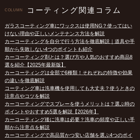
コーティング関連コラム
COLUMN
ガラスコーティング車にワックスは使用NG？使ってはい
けない理由や正しいメンテナンス方法を解説
カーコーティングを自分で行う方法を徹底解説｜道具や手
順から失敗しない4つのポイントも紹介
カーコーティング剤とは？選び方や人気のおすすめ商品8
選を紹介【2025年最新版】
カーコーティングは全部で6種類！それぞれの特徴や効果
の違いを徹底解説
コーティング車は洗車機を使用しても大丈夫？使うときの
注意点やコツを解説
カーコーティングでスプレーを使うメリットは？選ぶ時の
ポイントやおすすめ5選を解説【2026年】
カーコーティング後に洗車は必要？洗車の頻度や正しい手
順から注意点を解説
カーコーティングで高品質かつ安い店舗を選ぶ4つのポイ