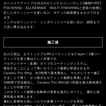
カーメイクアートプロULGOオリジナルコンパウンド3種類FIRST
POLISHING・ALLRANNGE・MULTI FINISHINGと塗装の状態に
応じたポリッシャーを使い分け、ボディの鏡面磨きをかけて行き
ます。
シングルポリッシャー・ミニポリッシャーを使い分け、細部まで
入念に磨き込みます。
施工後
次の工程は、セラミックプロ9Hコーティングを2 layer / 2層コー
ティングを塗り重ねていく作業です。
マルチレイヤー（多層）タイプのコーティングシステム。
硬化することによって薄いセラミック被膜が形成されます。
Ceramic Pro 9Hは、約2時間で基本硬化し、マルチレイヤー施工
することで薄く、かつ強力なセラミック被膜を形成します。
24時間で完全硬化し、Ceramic Pro 9Hの持つ性能を最大限発揮す
ることが可能です。
このセラミック被膜が自動車の塗装を強力にガードし、優れた保
護性能を発揮します。
優れた密着性が高レベルでの多層コーティングを実現。