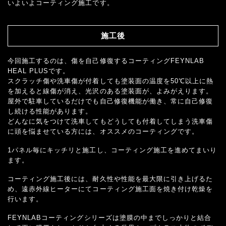
いよいよコーティング施工です。
施工後
今回施工するのは、傷を自己修復するコーティングFEYNLAB
HEAL PLUSです。
スクラッチ傷や洗車傷が付着しても塗装面の温度を50℃以上に熱
を加えると線傷が消え、光沢のある塗装面が、よみがえります。
屋外で駐車しているだけでも自己修復機能が働き、常に自己修復
し続ける性能があります。
どんなに気をつけて洗車してもどうしても付着してしまう洗車傷
に頭を悩ませている方には、オススメのコーティングです。
1パネル毎にキッチリと施工し、コーティング施工を進めてまいり
ます。
コーティング施工後には、耐久性や性能を最大限に引き上げるた
め、遠赤外線ヒーターにてコーティング施工面を焼き付け乾燥を
行います。
FEYNLABコーティングシリーズは塗膜の中までしっかりと結合