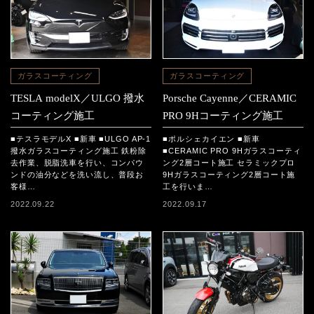
ガラスコーティング
ガラスコーティング
TESLA modelX／ULGO 撥水
Porsche Cayenne／CERAMIC
コーティング施工
PRO 9Hコーティング施工
■テスラモデルX ■新車 ■ULGO AP-1
■ポルシェカイエン ■新車
撥水ガラスコーティング施工 鉄粉除
■CERAMIC PRO 9Hガラスコーティ
去作業、脱脂洗車を行い、コンパウ
ング2層コート施工 セラミックプロ
ンドの油分などを洗い流し、普段お
9Hガラスコーティング2層コート施
客様…
工を行いま…
2022.09.22
2022.09.17