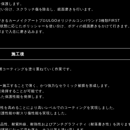
を保護します。
使い分け、スクラッチ傷を除去し、鏡面磨きを行います。
るカーメイクアートプロULGOオリジナルコンパウンド3種類FIRST
INGと塗装の状態に応じたポリッシャーを使い分け、ボディの鏡面磨きをかけて行きます
部まで入念に磨き込みます。
施工後
/ 4層コーティングを塗り重ねていく作業です。
。
チレイヤー施工することで薄く、かつ強力なセラミック被膜を形成します。
最大限発揮することが可能です。
れた保護性能を発揮します。
との密着性を高めることにより高いレベルでのコーティングを実現しました。
保護性能や耐スリ傷性能を実現しました。
性、耐薬品性、耐紫外線、耐熱性およびアンチグラフィティ（耐落書き性）を誇りま
が球状になって流れ落ち、ホコリ等も洗い流します。