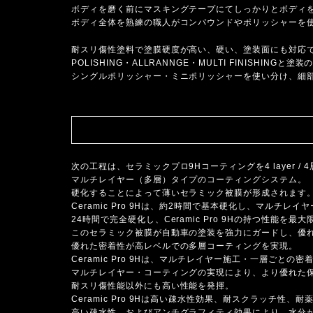
ボディを磨く前にマスキングテープにてしっかりとボディ
ボディ全体を熟練の職人がコンパウンドやポリッシャーを
耐スリ傷性塗料で塗膜硬度が高い、硬い、塗装面にも対応でき
POLISHING・ALLRANNGE・MULTI FINISH
シングルポリッシャー・ミニポリッシャーを使い分け、細
次の工程は、セラミックプロ9Hコーティングを4 layer 
マルチレイヤー（多層）タイプのコーティングシステム。
硬化することによって薄いセラミック被膜が形成されます
Ceramic Pro 9Hは、約2時間で基本硬化し、マル
24時間で完全硬化し、Ceramic Pro 9Hの持つ性能を
このセラミック被膜が自動車の塗装を強力にガードし、優
優れた密着性が高レベルでの多層コーティングを実現。
Ceramic Pro 9Hは、マルチレイヤー施工・一層ご
マルチレイヤー・コーティングの実現により、より優れた
耐スリ傷性能以外にも高い性能を発揮。
Ceramic Pro 9Hは高い疎水性効果、耐スクラッチ
高い疎水性、およびアンチグラフィティ効果により、水分