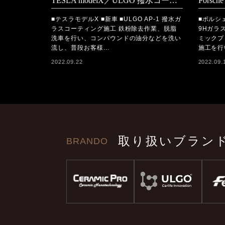
TESLA modelX／ULGO 撥水コーティング施工
■テスラモデルX ■新車 ■ULGO AP-1 撥水ガ
■ポルシェ
ラスコーティング施工 鉄粉除去作業、脱脂
9Hガラ
洗車を行い、コンパウンドの油分などを洗い
ミックプ
流し、普段お客様…
施工を行
2022.09.22
2022.09.
取り扱いブラン
BRANDO