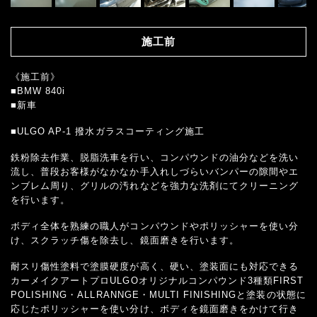
施工前
《施工前》
■BMW 840i
■新車
■ULGO AP-1 撥水ガラスコーティング施工
鉄粉除去作業、脱脂洗車を行い、コンパウンドの油分などを洗い
流し、普段お客様がなかなか手入れしづらいバンパーの隙間やエ
ンブレム周り、グリルの汚れなどを強力な洗剤にてクリーニング
を行います。
ボディ全体を熟練の職人がコンパウンドやポリッシャーを使い分
け、スクラッチ傷を除去し、鏡面磨きを行います。
耐スリ傷性塗料で塗膜硬度が高く、硬い、塗装面にも対応できる
カーメイクアートプロULGOオリジナルコンパウンド3種類FIRST
POLISHING・ALLRANNGE・MULTI FINISHINGと塗装の状態に
応じたポリッシャーを使い分け、ボディを鏡面磨きをかけて行き