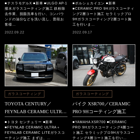
■テスラモデルX ■新車 ■ULGO AP-1
■ポルシェカイエン ■新車
撥水ガラスコーティング施工 鉄粉除
■CERAMIC PRO 9Hガラスコーティ
去作業、脱脂洗車を行い、コンパウ
ング2層コート施工 セラミックプロ
ンドの油分などを洗い流し、普段お
9Hガラスコーティング2層コート施
客様…
工を行いま…
2022.09.22
2022.09.17
ガラスコーティング
ガラスコーティング
TOYOTA CENTURY／
バイク XSR700／CERAMIC
FEYNLAB CERAMIC ULTRA
PRO 9Hコーティング施工
＋FEYNLAB CERAMIC LITE
■トヨタ センチュリー ■新車
■YAMAHA XSR700 ■CERAMIC
コーティング施工
■FEYNLAB CERAMIC ULTRA＋
PRO 9Hガラスコーティング4層コー
FEYNLAB CERAMIC LITEガラスコ
ト施工 セラミックプロ9Hガラスコー
ーティング施工 まずは、…
ティング4層コート施工を行い…