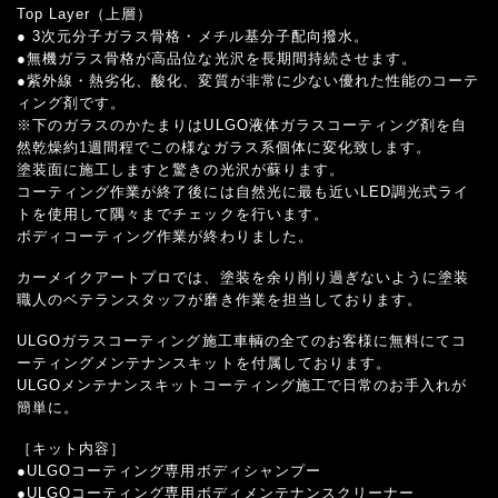
Top Layer（上層）
● 3次元分子ガラス骨格・メチル基分子配向撥水。
●無機ガラス骨格が高品位な光沢を長期間持続させます。
●紫外線・熱劣化、酸化、変質が非常に少ない優れた性能のコーテ
ィング剤です。
※下のガラスのかたまりはULGO液体ガラスコーティング剤を自
然乾燥約1週間程でこの様なガラス系個体に変化致します。
塗装面に施工しますと驚きの光沢が蘇ります。
コーティング作業が終了後には自然光に最も近いLED調光式ライ
トを使用して隅々までチェックを行います。
ボディコーティング作業が終わりました。
カーメイクアートプロでは、塗装を余り削り過ぎないように塗装
職人のベテランスタッフが磨き作業を担当しております。
ULGOガラスコーティング施工車輌の全てのお客様に無料にてコ
ーティングメンテナンスキットを付属しております。
ULGOメンテナンスキットコーティング施工で日常のお手入れが
簡単に。
［キット内容］
●ULGOコーティング専用ボディシャンプー
●ULGOコーティング専用ボディメンテナンスクリーナー