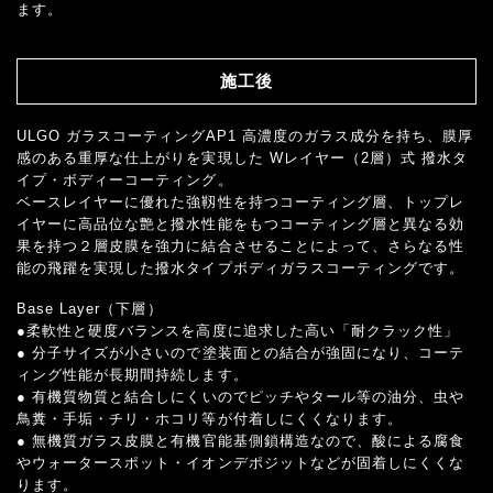
ます。
施工後
ULGO ガラスコーティングAP1 高濃度のガラス成分を持ち、膜厚
感のある重厚な仕上がりを実現した Wレイヤー（2層）式 撥水タ
イプ・ボディーコーティング。
ベースレイヤーに優れた強靱性を持つコーティング層、トップレ
イヤーに高品位な艶と撥水性能をもつコーティング層と異なる効
果を持つ２層皮膜を強力に結合させることによって、さらなる性
能の飛躍を実現した撥水タイプボディガラスコーティングです。
Base Layer（下層）
●柔軟性と硬度バランスを高度に追求した高い「耐クラック性」
● 分子サイズが小さいので塗装面との結合が強固になり、コーテ
ィング性能が長期間持続します。
● 有機質物質と結合しにくいのでピッチやタール等の油分、虫や
鳥糞・手垢・チリ・ホコリ等が付着しにくくなります。
● 無機質ガラス皮膜と有機官能基側鎖構造なので、酸による腐食
やウォータースポット・イオンデポジットなどが固着しにくくな
ります。