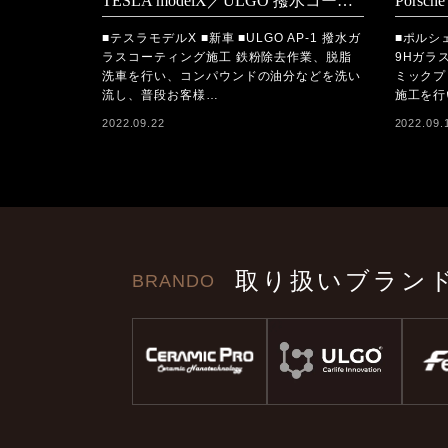
TESLA modelX／ULGO 撥水コーティング施工
■テスラモデルX ■新車 ■ULGO AP-1 撥水ガ
■ポルシェ
ラスコーティング施工 鉄粉除去作業、脱脂
9Hガラ
洗車を行い、コンパウンドの油分などを洗い
ミックプ
流し、普段お客様…
施工を行
2022.09.22
2022.09.
取り扱いブラン
BRANDO