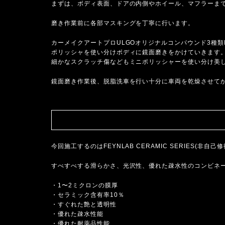
まずは、ボディ表面、ドアの内側やホイール、マフラーま
磨き作業前に各部マスキングを丁寧に行います。
カーメイクアートプロULGOオリジナルコンパウンド3種類FIRST
ポリッシャを使い分けボディに鏡面磨きをかけていきます
細かなスクラッチ傷などもミニポリッシャーを使い分け美
鏡面磨き作業後、脱脂洗車を行い十分に車両を乾燥させて
今回施工するのはFEYNLAB CERAMIC SERIES(
すべすべする滑らかさ、光沢性、優れた疎水性のコンビネ
・1〜2ミクロンの膜厚
・セラミック含有率10％
・すぐれた艶と透明性
・優れた疎水性能
・優れた耐薬品性能