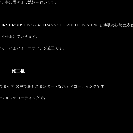
で丁寧に隅々まで洗浄を行います。
 POLISHING・ALLRANNGE・MULTI FINISHINGと塗装の状態に応
。
しく仕上げていきます。
から、いよいよコーティング施工です。
施工後
非自己修復タイプ)の中で最もスタンダードなボディコーティングです。
ーションのコーティングです。