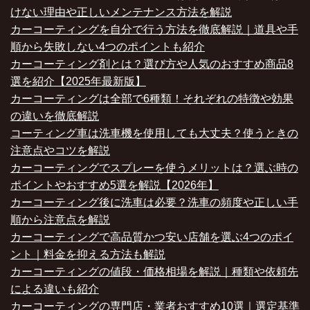
けない理由や正しいメンテナンス方法を解説
カーコーティングを自分で行う方法を徹底解説｜道具や手
順から失敗しない4つのポイントも紹介
カーコーティング剤とは？選び方や人気のおすすめ商品8
選を紹介【2025年最新版】
カーコーティングは全部で6種類！それぞれの特徴や効果
の違いを徹底解説
コーティング車は洗車機を使用しても大丈夫？使うときの
注意点やコツを解説
カーコーティングでスプレーを使うメリットは？選ぶ時の
ポイントやおすすめ5選を解説【2026年】
カーコーティング後に洗車は必要？洗車の頻度や正しい手
順から注意点を解説
カーコーティングで高品質かつ安い店舗を選ぶ4つのポイ
ント｜料金を抑える方法も解説
カーコーティングの値段・価格相場を解説｜種類や依頼先
による違いも紹介
カーコーティングの専門店・業者おすすめ10選｜選定基準