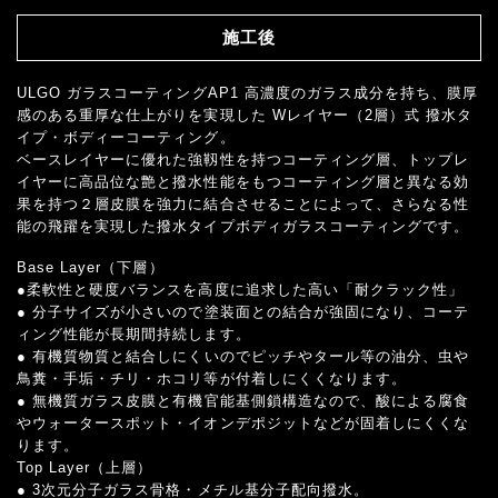
施工後
ULGO ガラスコーティングAP1 高濃度のガラス成分を持ち、膜厚
感のある重厚な仕上がりを実現した Wレイヤー（2層）式 撥水タ
イプ・ボディーコーティング。
ベースレイヤーに優れた強靱性を持つコーティング層、トップレ
イヤーに高品位な艶と撥水性能をもつコーティング層と異なる効
果を持つ２層皮膜を強力に結合させることによって、さらなる性
能の飛躍を実現した撥水タイプボディガラスコーティングです。
Base Layer（下層）
●柔軟性と硬度バランスを高度に追求した高い「耐クラック性」
● 分子サイズが小さいので塗装面との結合が強固になり、コーテ
ィング性能が長期間持続します。
● 有機質物質と結合しにくいのでピッチやタール等の油分、虫や
鳥糞・手垢・チリ・ホコリ等が付着しにくくなります。
● 無機質ガラス皮膜と有機官能基側鎖構造なので、酸による腐食
やウォータースポット・イオンデポジットなどが固着しにくくな
ります。
Top Layer（上層）
● 3次元分子ガラス骨格・メチル基分子配向撥水。