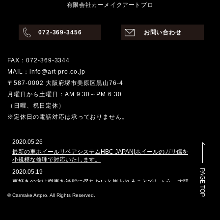
有限会社カーメイクアートプロ
072-369-3456
お問い合わせ
FAX：072-369-3344
MAIL：info@art-pro.co.jp
〒587-0002 大阪府堺市美原区黒山76-4
月曜日から土曜日：AM 9:30～PM 6:30
（日曜、祝日定休）
※定休日の電話対応は承っておりません。
2020.05.26
最新の車ホイールリペアシステムHBC JAPAN|ホイールのガリ傷を
小規模な修理で対応いたします。
PAGE TOP
2020.05.19
車好きの方は愛車を綺麗に保ちたいと思われることでしょう。大阪
堺市でその願いを叶えてくれるのはどこでしょうか。カーメイクア
© Carmake Artpro. All Rights Reserved.
ートプロは、ガラスコーティングや車磨きのプロショップとして、
数多くの車を扱ってきた実績があります。本ホームページでは、当
社で施工した自動車のコーティングを多く掲載しております。その