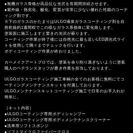
●無機ガラス骨格が高品位な光沢を長期間持続させます。
●紫外線・熱劣化、酸化、変質が非常に少ない優れた性能のコーテ
ィング剤です。
※下のガラスのかたまりはULGO液体ガラスコーティング剤を自
然乾燥約1週間程でこの様なガラス系個体に変化致します。
塗装面に施工しますと驚きの光沢が蘇ります。
コーティング作業が終了後には自然光に最も近いLED調光式ライ
トを使用して隅々までチェックを行います。
ボディコーティング作業が終わりました。
カーメイクアートプロでは、塗装を余り削り過ぎないように塗装
職人のベテランスタッフが磨き作業を担当しております。
ULGOガラスコーティング施工車輌の全てのお客様に無料にてコ
ーティングメンテナンスキットを付属しております。
ULGOメンテナンスキットコーティング施工で日常のお手入れが
簡単に。
［キット内容］
●ULGOコーティング専用ボディシャンプー
●ULGOコーティング専用ボディメンテナンスクリーナー
●洗車用ソフトスポンジ
●ソフトマイクロファイバークロス