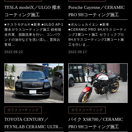
TESLA modelX／ULGO 撥水
Porsche Cayenne／CERAMIC
コーティング施工
PRO 9Hコーティング施工
■テスラモデルX ■新車 ■ULGO AP-1
■ポルシェカイエン ■新車
撥水ガラスコーティング施工 鉄粉除
■CERAMIC PRO 9Hガラスコーティ
去作業、脱脂洗車を行い、コンパウ
ング2層コート施工 セラミックプロ
ンドの油分などを洗い流し、普段お
9Hガラスコーティング2層コート施
客様…
工を行いま…
2022.09.22
2022.09.17
ガラスコーティング
ガラスコーティング
TOYOTA CENTURY／
バイク XSR700／CERAMIC
FEYNLAB CERAMIC ULTRA
PRO 9Hコーティング施工