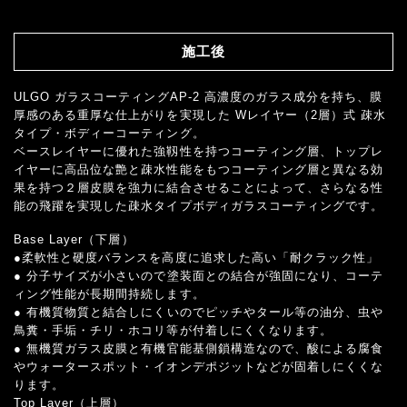
施工後
ULGO ガラスコーティングAP-2 高濃度のガラス成分を持ち、膜
厚感のある重厚な仕上がりを実現した Wレイヤー（2層）式 疎水
タイプ・ボディーコーティング。
ベースレイヤーに優れた強靱性を持つコーティング層、トップレ
イヤーに高品位な艶と疎水性能をもつコーティング層と異なる効
果を持つ２層皮膜を強力に結合させることによって、さらなる性
能の飛躍を実現した疎水タイプボディガラスコーティングです。
Base Layer（下層）
●柔軟性と硬度バランスを高度に追求した高い「耐クラック性」
● 分子サイズが小さいので塗装面との結合が強固になり、コーテ
ィング性能が長期間持続します。
● 有機質物質と結合しにくいのでピッチやタール等の油分、虫や
鳥糞・手垢・チリ・ホコリ等が付着しにくくなります。
● 無機質ガラス皮膜と有機官能基側鎖構造なので、酸による腐食
やウォータースポット・イオンデポジットなどが固着しにくくな
ります。
Top Layer（上層）