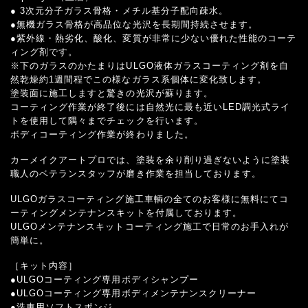
● 3次元分子ガラス骨格・メチル基分子配向疎水。
●無機ガラス骨格が高品位な光沢を長期間持続させます。
●紫外線・熱劣化、酸化、変質が非常に少ない優れた性能のコーテ
ィング剤です。
※下のガラスのかたまりはULGO液体ガラスコーティング剤を自
然乾燥約1週間程でこの様なガラス系個体に変化致します。
塗装面に施工しますと驚きの光沢が蘇ります。
コーティング作業が終了後には自然光に最も近いLED調光式ライ
トを使用して隅々までチェックを行います。
ボディコーティング作業が終わりました。
カーメイクアートプロでは、塗装を余り削り過ぎないように塗装
職人のベテランスタッフが磨き作業を担当しております。
ULGOガラスコーティング施工車輌の全てのお客様に無料にてコ
ーティングメンテナンスキットを付属しております。
ULGOメンテナンスキットコーティング施工で日常のお手入れが
簡単に。
［キット内容］
●ULGOコーティング専用ボディシャンプー
●ULGOコーティング専用ボディメンテナンスクリーナー
●洗車用ソフトスポンジ