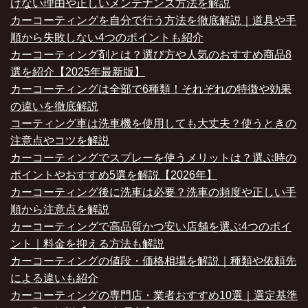
けない理由や正しいメンテナンス方法を解説
カーコーティングを自分で行う方法を徹底解説｜道具や手
順から失敗しない4つのポイントも紹介
カーコーティング剤とは？選び方や人気のおすすめ商品8
選を紹介【2025年最新版】
カーコーティングは全部で6種類！それぞれの特徴や効果
の違いを徹底解説
コーティング車は洗車機を使用しても大丈夫？使うときの
注意点やコツを解説
カーコーティングでスプレーを使うメリットは？選ぶ時の
ポイントやおすすめ5選を解説【2026年】
カーコーティング後に洗車は必要？洗車の頻度や正しい手
順から注意点を解説
カーコーティングで高品質かつ安い店舗を選ぶ4つのポイ
ント｜料金を抑える方法も解説
カーコーティングの値段・価格相場を解説｜種類や依頼先
による違いも紹介
カーコーティングの専門店・業者おすすめ10選｜選定基準