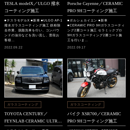
TESLA modelX／ULGO 撥水
Porsche Cayenne／CERAMIC
コーティング施工
PRO 9Hコーティング施工
■テスラモデルX ■新車 ■ULGO AP-1
■ポルシェカイエン ■新車
撥水ガラスコーティング施工 鉄粉除
■CERAMIC PRO 9Hガラスコーティ
去作業、脱脂洗車を行い、コンパウ
ング2層コート施工 セラミックプロ
ンドの油分などを洗い流し、普段お
9Hガラスコーティング2層コート施
客様…
工を行いま…
2022.09.22
2022.09.17
ガラスコーティング
ガラスコーティング
TOYOTA CENTURY／
バイク XSR700／CERAMIC
FEYNLAB CERAMIC ULTRA
PRO 9Hコーティング施工
＋FEYNLAB CERAMIC LITE