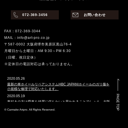
072-369-3456
お問い合わせ
FAX：072-369-3344
MAIL：info@art-pro.co.jp
〒587-0002 大阪府堺市美原区黒山76-4
月曜日から土曜日：AM 9:30～PM 6:30
（日曜、祝日定休）
※定休日の電話対応は承っておりません。
2020.05.26
最新の車ホイールリペアシステムHBC JAPAN|ホイールのガリ傷を
小規模な修理で対応いたします。
PAGE TOP
2020.05.19
車好きの方は愛車を綺麗に保ちたいと思われることでしょう。大阪
堺市でその願いを叶えてくれるのはどこでしょうか。カーメイクア
© Carmake Artpro. All Rights Reserved.
ートプロは、ガラスコーティングや車磨きのプロショップとして、
数多くの車を扱ってきた実績があります。本ホームページでは、当
社で施工した自動車のコーティングを多く掲載しております。その
実績と自慢の技を是非ご覧ください。