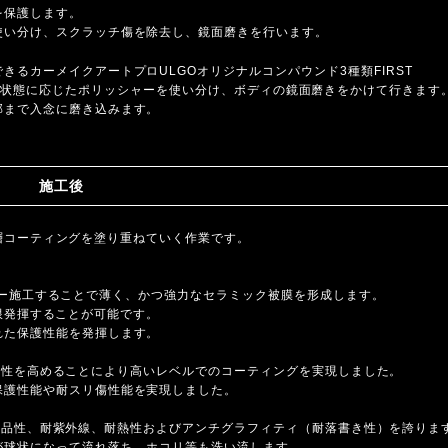
を保護します。
使い分け、スクラッチ傷を除去し、鏡面磨きを行います。
るカーメイクアートプロULGOオリジナルコンパウンド3種類FIRST
INGと塗装の状態に応じたポリッシャーを使い分け、ボディの鏡面磨きをかけて行きます
部まで入念に磨き込みます。
施工後
 4層コーティングを塗り重ねていく作業です。
。
チレイヤー施工することで薄く、かつ強力なセラミック被膜を形成します。
最大限発揮することが可能です。
れた保護性能を発揮します。
との密着性を高めることにより高いレベルでのコーティングを実現しました。
保護性能や耐スリ傷性能を実現しました。
性、耐薬品性、耐紫外線、耐熱性およびアンチグラフィティ（耐落書き性）を誇りま
が球状になって流れ落ち、ホコリ等も洗い流します。