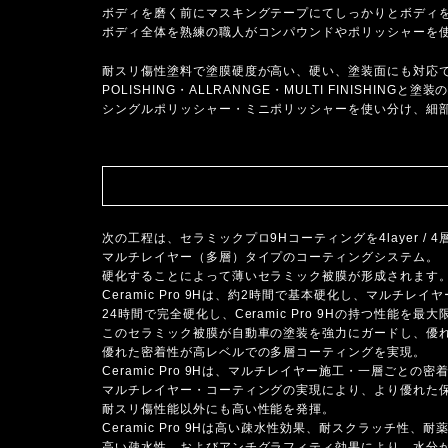
ボディを磨く前にマスキングテープにてしっかりとボディ
ボディ全体を熟練の職人がコンパウンドやポリッシャーを
耐スリ傷性塗料で塗膜硬度が高い、硬い、塗装面にも対応でき
POLISHING・ALLRANNGE・MULTI FINISH
シングルポリッシャー・ミニポリッシャーを使い分け、細
次の工程は、セラミックプロ9Hコーティングを4layer /
マルチレイヤー（多層）タイプのコーティングシステム。
硬化することによって薄いセラミック被膜が形成されます
Ceramic Pro 9Hは、約2時間で基本硬化し、マル
24時間で完全硬化し、Ceramic Pro 9Hの持つ性能を
このセラミック被膜が自動車の塗装を強力にガードし、優
優れた密着性が高レベルでの多層コーティングを実現。
Ceramic Pro 9Hは、マルチレイヤー施工・一層ご
マルチレイヤー・コーティングの実現により、より優れた
耐スリ傷性能以外にも高い性能を発揮。
Ceramic Pro 9Hは高い疎水性効果、耐スクラッチ
高い疎水性、およびアンチグラフィティ効果により、水分