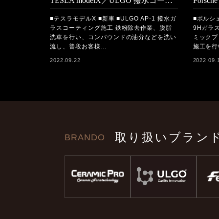
TESLA modelX／ULGO 撥水コーティング施工
■テスラモデルX ■新車 ■ULGO AP-1 撥水ガ
■ポルシェ
ラスコーティング施工 鉄粉除去作業、脱脂
9Hガラ
洗車を行い、コンパウンドの油分などを洗い
ミックプ
流し、普段お客様…
施工を行
2022.09.22
2022.09.
取り扱いブラン
BRANDO