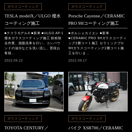
ガラスコーティング
ガラスコーティング
TESLA modelX／ULGO 撥水
Porsche Cayenne／CERAMIC
コーティング施工
PRO 9Hコーティング施工
■テスラモデルX ■新車 ■ULGO AP-1
■ポルシェカイエン ■新車
撥水ガラスコーティング施工 鉄粉除
■CERAMIC PRO 9Hガラスコーティ
去作業、脱脂洗車を行い、コンパウ
ング2層コート施工 セラミックプロ
ンドの油分などを洗い流し、普段お
9Hガラスコーティング2層コート施
客様…
工を行いま…
2022.09.22
2022.09.17
ガラスコーティング
ガラスコーティング
TOYOTA CENTURY／
バイク XSR700／CERAMIC