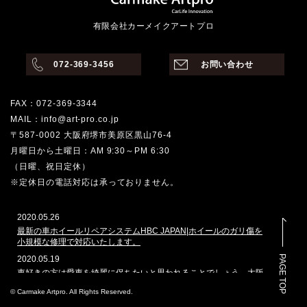
有限会社カーメイクアートプロ
072-369-3456
お問い合わせ
FAX：072-369-3344
MAIL：info@art-pro.co.jp
〒587-0002 大阪府堺市美原区黒山76-4
月曜日から土曜日：AM 9:30～PM 6:30
（日曜、祝日定休）
※定休日の電話対応は承っておりません。
2020.05.26
最新の車ホイールリペアシステムHBC JAPAN|ホイールのガリ傷を
小規模な修理で対応いたします。
PAGE TOP
2020.05.19
車好きの方は愛車を綺麗に保ちたいと思われることでしょう。大阪
堺市でその願いを叶えてくれるのはどこでしょうか。カーメイクア
© Carmake Artpro. All Rights Reserved.
ートプロは、ガラスコーティングや車磨きのプロショップとして、
数多くの車を扱ってきた実績があります。本ホームページでは、当