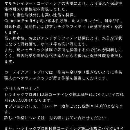
マルチレイヤー・コーティングの実現により、より優れた保護性
能や耐スリ傷性能を実現しました。
耐スリ傷性能以外にも高い性能を発揮。
Ceramic Pro 9Hは高い疎水性効果、耐スクラッチ性、耐薬品性、
耐紫外線、耐熱性およびアンチグラフィティ（耐落書き性）を誇
ります。
高い疎水性、およびアンチグラフィティ効果により、水分が球状
になって流れ落ち、ホコリ等も洗い流します。
また、硬いセラミック被膜で表面を保護するので汚れが固着しに
くく、有害汚染や過酷な化学薬品からの優れた保護性能を発揮し
ます。
カーメイクアートプロでは、塗装を余り削り過ぎないように塗装
職人のベテランスタッフが磨き作業を担当しております。
今回のカワサキ Z1
セラミックプロ9H 10層コーティング施工価格はバイクLサイズ税
別¥163,500円となります。
オプションとして、１レイヤー追加ごとに税別￥14,000となりま
す。
詳しい価格については、お気軽にお問い合わせください。
また、セラミックプロ9H4層コーティング施工価格にバイクLサイ