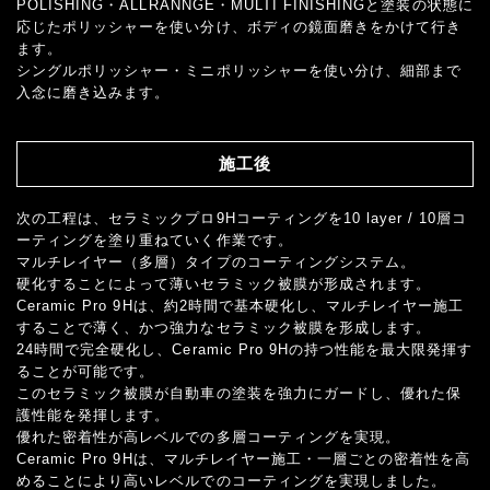
POLISHING・ALLRANNGE・MULTI FINISHINGと塗装の状態に
応じたポリッシャーを使い分け、ボディの鏡面磨きをかけて行き
ます。
シングルポリッシャー・ミニポリッシャーを使い分け、細部まで
入念に磨き込みます。
施工後
次の工程は、セラミックプロ9Hコーティングを10 layer / 10層コ
ーティングを塗り重ねていく作業です。
マルチレイヤー（多層）タイプのコーティングシステム。
硬化することによって薄いセラミック被膜が形成されます。
Ceramic Pro 9Hは、約2時間で基本硬化し、マルチレイヤー施工
することで薄く、かつ強力なセラミック被膜を形成します。
24時間で完全硬化し、Ceramic Pro 9Hの持つ性能を最大限発揮す
ることが可能です。
このセラミック被膜が自動車の塗装を強力にガードし、優れた保
護性能を発揮します。
優れた密着性が高レベルでの多層コーティングを実現。
Ceramic Pro 9Hは、マルチレイヤー施工・一層ごとの密着性を高
めることにより高いレベルでのコーティングを実現しました。