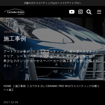
大阪のガラスコーティングはカーメイクアートプロへ
WORKS
施工事例
アートプロが手がけたガラスコーティング、オーダーメイドイン
テリア、シートリペア・クリーニング、レストアなどをご紹介。
希少なクラシックカーやスーパーカーの施工事例もぜひご覧くだ
さい。
HOME
施工事例
カワサキ Z1／CERAMIC PRO 9Hガラスコーティング10層コ
ート施工
2017.10.06