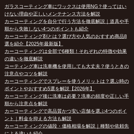
ガラスコーティング車にワックスは使用NG？使ってはい
けない理由や正しいメンテナンス方法を解説
カーコーティングを自分で行う方法を徹底解説｜道具や手
順から失敗しない4つのポイントも紹介
カーコーティング剤とは？選び方や人気のおすすめ商品8
選を紹介【2025年最新版】
カーコーティングは全部で6種類！それぞれの特徴や効果
の違いを徹底解説
コーティング車は洗車機を使用しても大丈夫？使うときの
注意点やコツを解説
カーコーティングでスプレーを使うメリットは？選ぶ時の
ポイントやおすすめ5選を解説【2026年】
カーコーティング後に洗車は必要？洗車の頻度や正しい手
順から注意点を解説
カーコーティングで高品質かつ安い店舗を選ぶ4つのポイ
ント｜料金を抑える方法も解説
カーコーティングの値段・価格相場を解説｜種類や依頼先
による違いも紹介