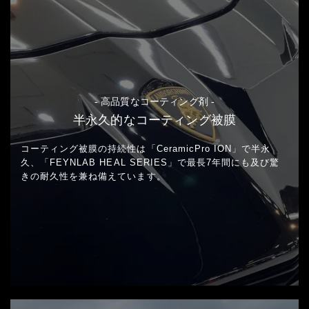
- 高品質なコーティング剤 -
半永久的なコーティング被膜
コーティング被膜の持続性は「CeramicPro ION」で半永
久、
「FEYNLAB HEAL SERIES」で最長7年間にも及び
驚
きの耐久性を兼ね備えています。