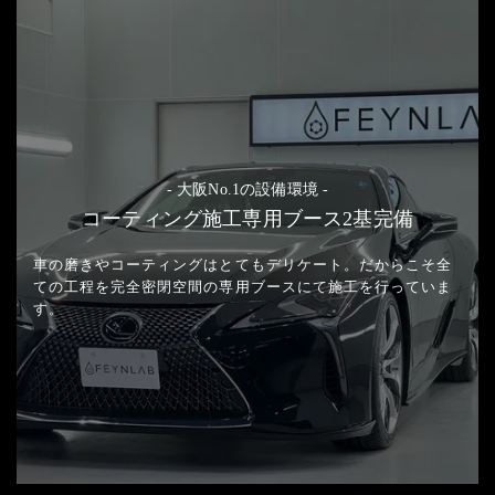
- 大阪No.1の設備環境 -
コーティング施工専用ブース2基完備
車の磨きやコーティングはとてもデリケート。
だからこそ全
ての工程を完全密閉空間の
専用ブースにて施工を行っていま
す。