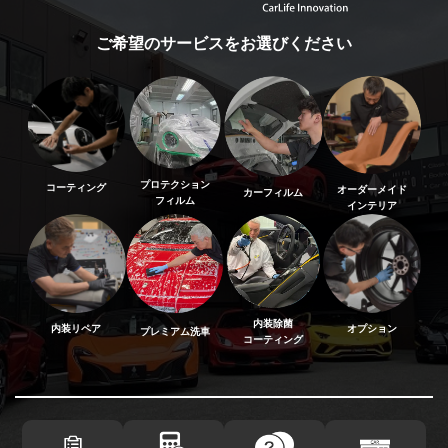
ご希望のサービスをお選びください
プロテクション
コーティング
オーダーメイド
カーフィルム
フィルム
インテリア
内装除菌
内装リペア
オプション
プレミアム洗車
コーティング