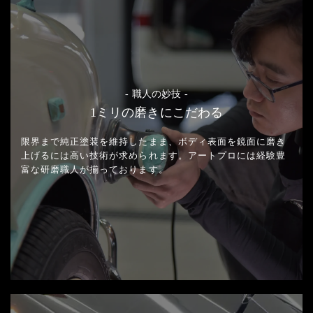
- 職人の妙技 -
1ミリの磨きにこだわる
限界まで純正塗装を維持したまま、
ボディ表面を鏡面に磨き
上げるには高い技術が求められます。
アートプロには経験豊
富な研磨職人が揃っております。