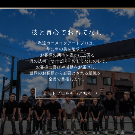
技と真心でおもてなし
私達カーメイクアートプロは、
常に車の美を追求し、
お客様の期待を遥かに上回る
一流の技術・サービス・おもてなしの心で、
お客様に喜びや感動をお届けし、
世界のお客様から必要とされる組織を、
全員で目指します。
アートプロをもっと知る