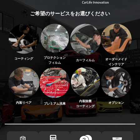
ご希望のサービスをお選びください
プロテクション
コーティング
オーダーメイド
カーフィルム
フィルム
インテリア
内装除菌
内装リペア
オプション
プレミアム洗車
コーティング