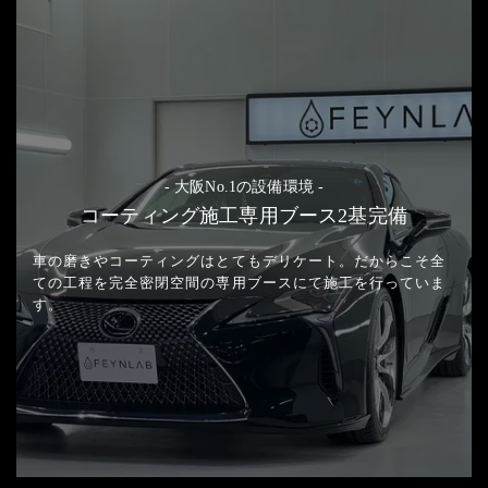
- 大阪No.1の設備環境 -
コーティング施工専用ブース2基完備
車の磨きやコーティングはとてもデリケート。
だからこそ全
ての工程を完全密閉空間の
専用ブースにて施工を行っていま
す。