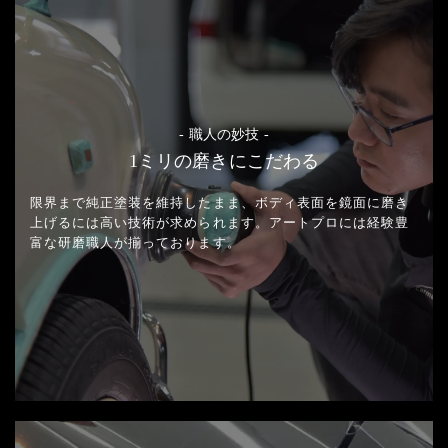
- 職人の妙技 -
1ミリの磨きにこだわる
限界まで純正塗装を維持したまま、
ボディ表面を鏡面に磨き
上げるには高い技術が求められます。
アートプロには経験豊
富な研磨職人が揃っております。