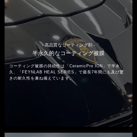
- 高品質なコーティング剤 -
半永久的なコーティング被膜
コーティング被膜の持続性は「CeramicPro ION」で半永
久、
「FEYNLAB HEAL SERIES」で最長7年間にも及び
驚
きの耐久性を兼ね備えています。