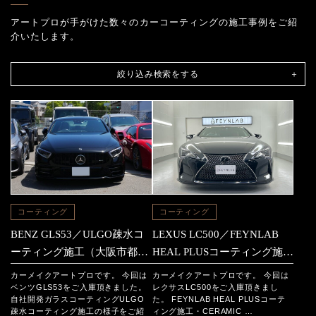
アートプロが手がけた数々のカーコーティングの施工事例をご紹
介いたします。
絞り込み検索をする
コーティング
コーティング
BENZ GLS53／ULGO疎水コ
LEXUS LC500／FEYNLAB
ーティング施工（大阪市都島
HEAL PLUSコーティング施工
区からのご依頼）
（大阪市都島区からのご依
カーメイクアートプロです。 今回は
カーメイクアートプロです。 今回は
頼）
ベンツGLS53をご入庫頂きました。
レクサスLC500をご入庫頂きまし
自社開発ガラスコーティングULGO
た。 FEYNLAB HEAL PLUSコーテ
疎水コーティング施工の様子をご紹
ィング施工・CERAMIC …