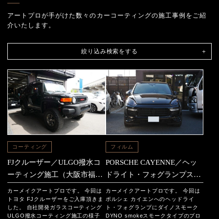
アートプロが手がけた数々のカーコーティングの施工事例をご紹
介いたします。
絞り込み検索をする
コーティング
フィルム
FJクルーザー／ULGO撥水コ
PORSCHE CAYENNE／ヘッ
ーティング施工（大阪市福島
ドライト・フォグランプスモ
区からのご依頼）
ークフィルム施工（大阪市福
カーメイクアートプロです。 今回は
カーメイクアートプロです。 今回は
島区からのご依頼）
トヨタ FJクルーザーをご入庫頂きま
ポルシェ カイエンへのヘッドライ
した。 自社開発ガラスコーティング
ト・フォグランプにダイノスモーク
ULGO撥水コーティング施工の様子
DYNO smokeスモークタイプのプロ