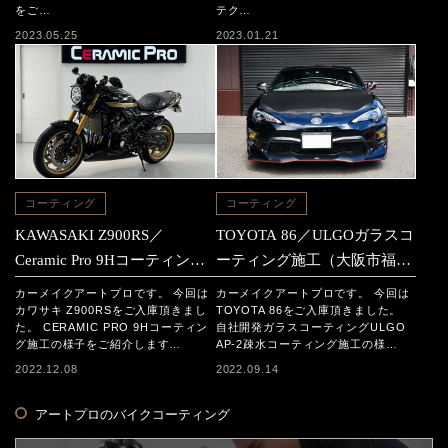
をご…
テク…
2023.05.25
2023.01.21
コーティング
コーティング
KAWASAKI Z900RS／
TOYOTA 86／ULGOガラスコ
Ceramic Pro 9Hコーティング
ーティング施工（大阪市福島
施工（大阪市福島区からのご
区からのご依頼）
カーメイクアートプロです。 今回は
カーメイクアートプロです。 今回は
依頼）
カワサキ Z900RSをご入庫頂きまし
TOYOTA 86をご入庫頂きました。
た。 CERAMIC PRO 9Hコーティン
自社開発ガラスコーティングULGO
グ施工の様子をご紹介します…
AP-2疎水コーティング施工の様…
2022.12.08
2022.09.14
アートプロのバイクコーティング