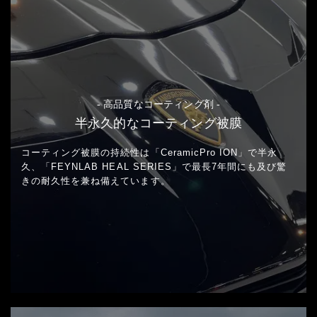
- 高品質なコーティング剤 -
半永久的なコーティング被膜
コーティング被膜の持続性は「CeramicPro ION」で半永
久、
「FEYNLAB HEAL SERIES」で最長7年間にも及び
驚
きの耐久性を兼ね備えています。