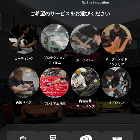
ご希望のサービスをお選びください
プロテクション
コーティング
オーダーメイド
カーフィルム
フィルム
インテリア
内装除菌
内装リペア
オプション
プレミアム洗車
コーティング