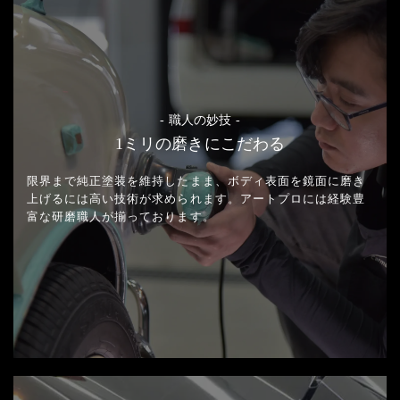
- 職人の妙技 -
1ミリの磨きにこだわる
限界まで純正塗装を維持したまま、
ボディ表面を鏡面に磨き
上げるには高い技術が求められます。
アートプロには経験豊
富な研磨職人が揃っております。