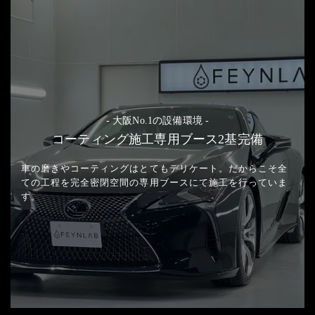
- 大阪No.1の設備環境 -
コーティング施工専用ブース2基完備
車の磨きやコーティングはとてもデリケート。
だからこそ全
ての工程を完全密閉空間の
専用ブースにて施工を行っていま
す。