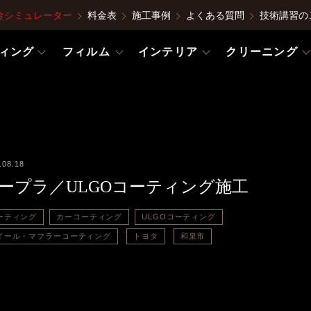
金シミュレーター
料金表
施工事例
よくある質問
技術講習の
ィング
フィルム
インテリア
クリーニング
.08.18
ープラ／ULGOコーティング施工
ーティング
カーコーティング
ULGOコーティング
イール・マフラーコーティング
トヨタ
和泉市