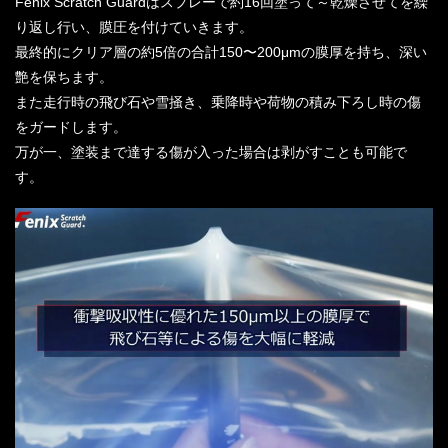
Fenix Scratch Guardはスプレーで約16回塗って～乾燥させてを繰
り返し行い、膜圧を付けていきます。
最終的にクリア層の約5倍の合計150〜200μmの膜厚を持ち、深い
艶を保ちます。
また走行時の飛び石や雪掻き、乗降時や荷物の積み下ろし時の傷
をガードします。
万が一、塗装まで達する傷が入った場合は剥がすことも可能で
す。