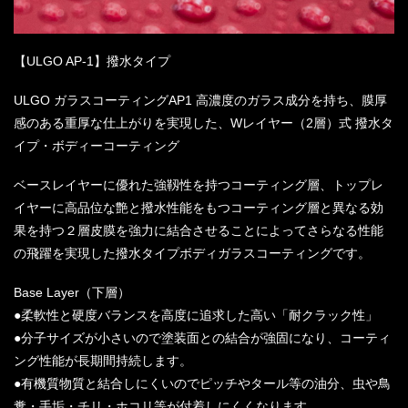
【ULGO AP-1】撥水タイプ
ULGO ガラスコーティングAP1 高濃度のガラス成分を持ち、膜厚
感のある重厚な仕上がりを実現した、Wレイヤー（2層）式 撥水タ
イプ・ボディーコーティング
ベースレイヤーに優れた強靱性を持つコーティング層、トップレ
イヤーに高品位な艶と撥水性能をもつコーティング層と異なる効
果を持つ２層皮膜を強力に結合させることによってさらなる性能
の飛躍を実現した撥水タイプボディガラスコーティングです。
Base Layer（下層）
●柔軟性と硬度バランスを高度に追求した高い「耐クラック性」
●分子サイズが小さいので塗装面との結合が強固になり、コーティ
ング性能が長期間持続します。
●有機質物質と結合しにくいのでピッチやタール等の油分、虫や鳥
糞・手垢・チリ・ホコリ等が付着しにくくなります。