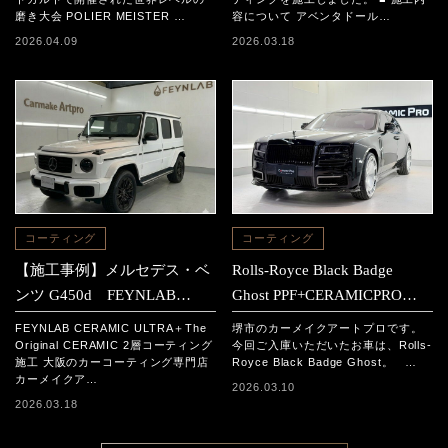
レポート
磨き大会 POLIER MEISTER …
容について アベンタドール…
2026.04.09
2026.03.18
コーティング
コーティング
【施工事例】メルセデス・ベ
Rolls-Royce Black Badge
ンツ G450d FEYNLAB
Ghost PPF+CERAMICPRO
CERAMIC ULTRA＋The
ION施工事例
FEYNLAB CERAMIC ULTRA＋The
堺市のカーメイクアートプロです。
Original CERAMIC 2層コーテ
Original CERAMIC 2層コーティング
今回ご入庫いただいたお車は、Rolls-
施工 大阪のカーコーティング専門店
Royce Black Badge Ghost。 …
ィング施工
カーメイクア…
2026.03.10
2026.03.18