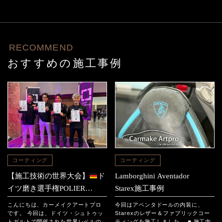
RECOMMEND
おすすめの施工事例
コーティング
コーティング
【施工技術の世界大会】
ド
Lamborghini Aventador
イツ磨き選手権POLIER
Starex施工事例
MEISTER SCHAFT2025に参
こんにちは、カーメイクアートプロ
今回はアベンタドールの内装に、
加｜日本チームの結果と現地
です。 今回は、ドイツ・シュトゥッ
Starexのレザー＆ファブリックコー
トガルトで開催された世界レベルの
ティングを施工しました。 ■ 施工内