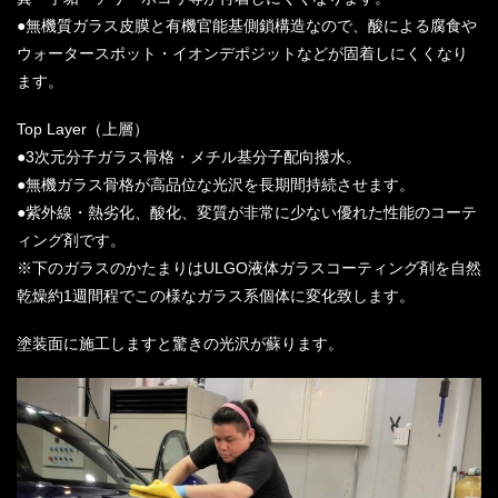
●無機質ガラス皮膜と有機官能基側鎖構造なので、酸による腐食や
ウォータースポット・イオンデポジットなどが固着しにくくなり
ます。
Top Layer（上層）
●3次元分子ガラス骨格・メチル基分子配向撥水。
●無機ガラス骨格が高品位な光沢を長期間持続させます。
●紫外線・熱劣化、酸化、変質が非常に少ない優れた性能のコーテ
ィング剤です。
※下のガラスのかたまりはULGO液体ガラスコーティング剤を自然
乾燥約1週間程でこの様なガラス系個体に変化致します。
塗装面に施工しますと驚きの光沢が蘇ります。