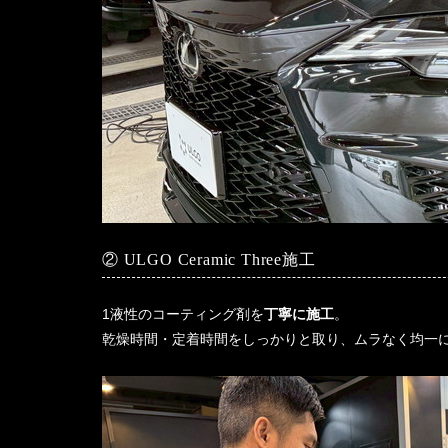
② ULGO Ceramic Three施工
1液性のコーティング剤を
丁寧に施工
。
乾燥時間・定着時間をしっかりと取り、ムラなく均一