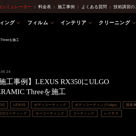
金シミュレーター
料金表
施工事例
よくある質問
技術講習の
ィング
フィルム
インテリア
クリーニング
 Threeを施工
.05.24
施工事例】LEXUS RX350にULGO
ERAMIC Threeを施工
OG
LEXUS
ボディコーティング
ボディコーティング(ulgo)
国産
LGOコーティング
カーコーティング
コーティング
レクサス