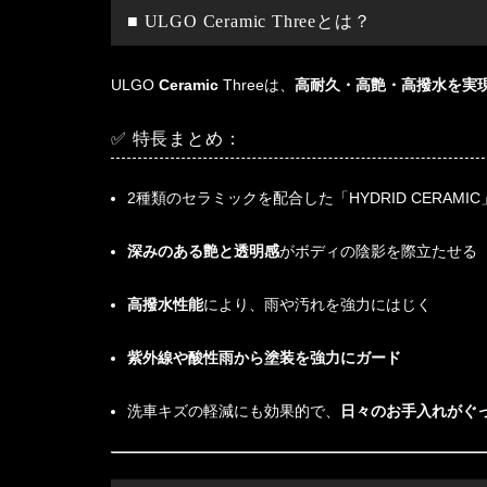
■ ULGO Ceramic Threeとは？
ULGO
Ceramic
Threeは、
高耐久・高艶・高撥水を実
✅ 特長まとめ：
2種類のセラミックを配合した「HYDRID CERAMI
深みのある艶と透明感
がボディの陰影を際立たせる
高撥水性能
により、雨や汚れを強力にはじく
紫外線や酸性雨から塗装を強力にガード
洗車キズの軽減にも効果的で、
日々のお手入れがぐ