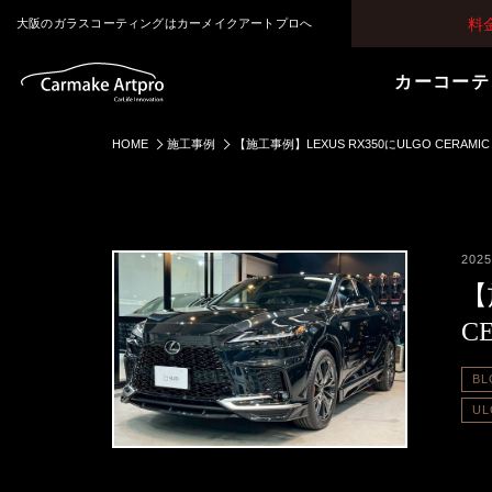
料
大阪のガラスコーティングはカーメイクアートプロへ
カーコーテ
HOME
施工事例
【施工事例】LEXUS RX350にULGO CERAMIC
2025
【
C
BL
U