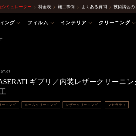
金シミュレーター
料金表
施工事例
よくある質問
技術講習の
ィング
フィルム
インテリア
クリーニング
工
.07.07
ASERATI ギブリ／内装レザークリーニン
工
リーニング
ルームクリーニング
レザークリーニング
マセラティ