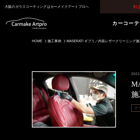
料
大阪のガラスコーティングはカーメイクアートプロへ
カーコーテ
HOME
施工事例
MASERATI ギブリ／内装レザークリーニング施
2021
M
施
ク