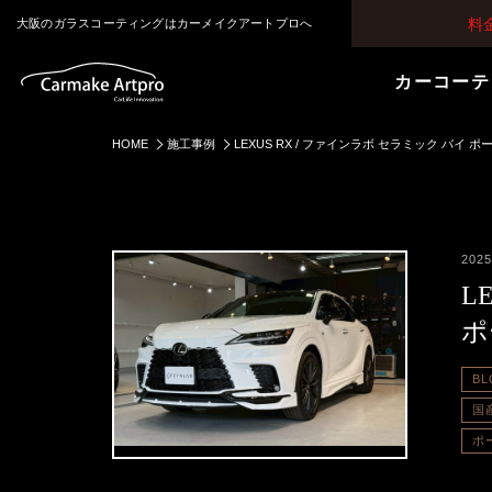
料
大阪のガラスコーティングはカーメイクアートプロへ
カーコーテ
HOME
施工事例
LEXUS RX / ファインラボ セラミック バイ 
2025
L
ポ
BL
国
ポ