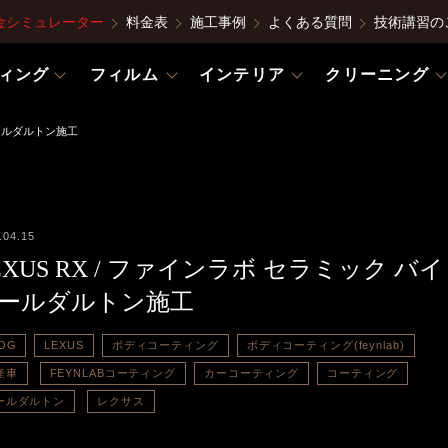
金シミュレーター
料金表
施工事例
よくある質問
技術講習の
ィング
フィルム
インテリア
クリーニング
ポールダルトン施工
.04.15
EXUS RX / ファインラボ セラミック バイ
ールダルトン施工
OG
LEXUS
ボディコーティング
ボディコーティング(feynlab)
産車
FEYNLABコーティング
カーコーティング
コーティング
ールダルトン
レクサス