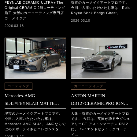
CERAMIC ULTRA＋The
ION施工事例
FEYNLAB CERAMIC ULTRA＋The
堺市のカーメイクアートプロです。
Original CERAMIC 2層コーテ
Original CERAMIC 2層コーティング
今回ご入庫いただいたお車は、Rolls-
施工 大阪のカーコーティング専門店
Royce Black Badge Ghost。 …
ィング施工
カーメイクア…
2026.03.10
2026.03.18
コーティング
カーコーティング
Mercedes-AMG
ASTON MARTIN
SL43×FEYNLAB MATTE
DB12×CERAMICPRO ION施
CERAMIC施工
工
堺市のカーメイクアートプロです。
大阪・堺市のカーメイクアートプロ
今回ご入庫いただいたお車は、
です。 今回は、英国が誇るラグジュ
Mercedes-AMG SL43。 AMGならで
アリーGT アストンマーチン DB12
はのスポーティさとエレガンスを…
に、 ハイエンドセラミックコーテ
ィ…
2025.12.27