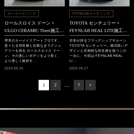
カーコーティング
FEYNLABコーティング
ロールスロイス ドーン ×
TOYOTA センチュリー ×
ULGO CERAMIC Three施工事
FEYNLAB HEAL LITE施工事
例
例
堺市のカーメイクアートプロです。
日本が誇るフラッグシップサルーン
堂々たる存在感と比類なきラグジュ
TOYOTA センチュリー。格式高いデ
アリーを誇る ロールスロイス ドー
ザインと圧倒的な存在感を放つこの
ン。その美しいボディをより長く、
一台に、今回は FEYNLAB HEAL
より美しく維持す…
LI…
2025.09.20
2025.09.17
…
1
2
7
>