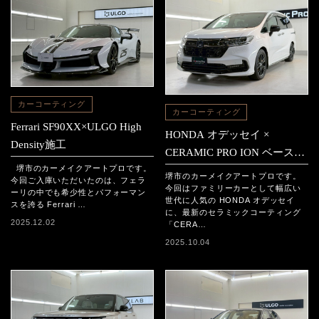
カーコーティング
カーコーティング
Ferrari SF90XX×ULGO High
HONDA オデッセイ ×
Density施工
CERAMIC PRO ION ベース2
堺市のカーメイクアートプロです。
層＋トップ1層セラミックコ
堺市のカーメイクアートプロです。
今回ご入庫いただいたのは、フェラ
ーティング施工
今回はファミリーカーとして幅広い
ーリの中でも希少性とパフォーマン
世代に人気の HONDA オデッセイ
スを誇る Ferrari …
に、最新のセラミックコーティング
2025.12.02
「CERA…
2025.10.04