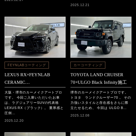
2025.12.21
FEYNLABコーティング
カーコーティング
LEXUS RX×FEYNLAB
TOYOTA LAND CRUISER
CERAMIC
70×ULGO Black Infinity施工
ULTRA+TheOriginalCERAMIC
大阪・堺市のカーメイクアートプロ
堺市のカーメイクアートプロです。
施工
です。 今回ご入庫いただいたお車
トヨタ ランドクルーザー70 。 その
は、ラグジュアリーSUVの代表格
力強いスタイルと存在感をさらに際
LEXUS RX（ブラック）。 重厚感と
立たせるため、 今回は ULGO B…
圧倒…
2025.12.08
2025.12.20