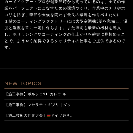
カーメイクアートプロが創業当時から拘っているのは、全ての作
業をパーフェクトにこなすための環境づくり。作業中のチリやホ
コリを防ぎ、季節や天候を問わず最良の環境を作り出すために、
１階のコーティングファクトリーには大型空調機3基を完備し、温
度と湿度を常に一定に保ちます。また照明も最新の機材を導入
し、ポリッシングやコーティングの仕上がりを確実に見極めるこ
とで、ようやく納得できるクオリティの仕事をご提供できるので
す。
NEW TOPICS
【施工事例】ポルシェ911カレラ ル…
【施工事例】マセラティ ギブリ｜ダッ…
【施工技術の世界大会】
ドイツ磨き…