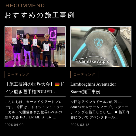
RECOMMEND
おすすめの施工事例
コーティング
コーティング
【施工技術の世界大会】
ド
Lamborghini Aventador
イツ磨き選手権POLIER
Starex施工事例
MEISTER SCHAFT2025に参
こんにちは、カーメイクアートプロ
今回はアベンタドールの内装に、
加｜日本チームの結果と現地
です。 今回は、ドイツ・シュトゥッ
Starexのレザー＆ファブリックコー
トガルトで開催された世界レベルの
ティングを施工しました。 ■ 施工内
レポート
磨き大会 POLIER MEISTER …
容について アベンタドール…
2026.04.09
2026.03.18