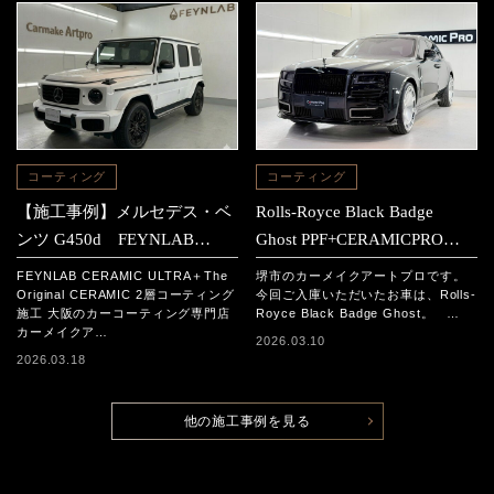
コーティング
コーティング
【施工事例】メルセデス・ベ
Rolls-Royce Black Badge
ンツ G450d FEYNLAB
Ghost PPF+CERAMICPRO
CERAMIC ULTRA＋The
ION施工事例
FEYNLAB CERAMIC ULTRA＋The
堺市のカーメイクアートプロです。
Original CERAMIC 2層コーテ
Original CERAMIC 2層コーティング
今回ご入庫いただいたお車は、Rolls-
施工 大阪のカーコーティング専門店
Royce Black Badge Ghost。 …
ィング施工
カーメイクア…
2026.03.10
2026.03.18
他の施工事例を見る