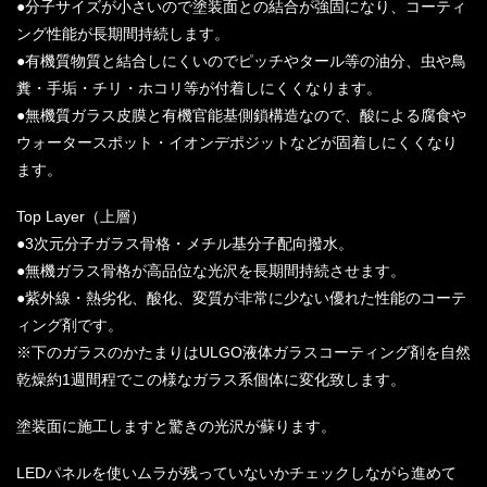
●分子サイズが小さいので塗装面との結合が強固になり、コーティ
ング性能が長期間持続します。
●有機質物質と結合しにくいのでピッチやタール等の油分、虫や鳥
糞・手垢・チリ・ホコリ等が付着しにくくなります。
●無機質ガラス皮膜と有機官能基側鎖構造なので、酸による腐食や
ウォータースポット・イオンデポジットなどが固着しにくくなり
ます。
Top Layer（上層）
●3次元分子ガラス骨格・メチル基分子配向撥水。
●無機ガラス骨格が高品位な光沢を長期間持続させます。
●紫外線・熱劣化、酸化、変質が非常に少ない優れた性能のコーテ
ィング剤です。
※下のガラスのかたまりはULGO液体ガラスコーティング剤を自然
乾燥約1週間程でこの様なガラス系個体に変化致します。
塗装面に施工しますと驚きの光沢が蘇ります。
LEDパネルを使いムラが残っていないかチェックしながら進めて