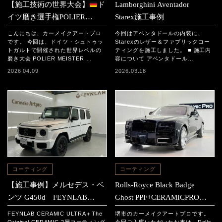
【施工技術の世界大会】
ド
Lamborghini Aventador
イツ磨き選手権POLIER
Starex施工事例
MEISTER SCHAFT2025に参
こんにちは、カーメイクアートプロ
今回はアベンタドールの内装に、
加｜日本チームの結果と現地
です。 今回は、ドイツ・シュトゥッ
Starexのレザー＆ファブリックコー
トガルトで開催された世界レベルの
ティングを施工しました。 ■ 施工内
レポート
磨き大会 POLIER MEISTER …
容について アベンタドール…
2026.04.09
2026.03.18
コーティング
コーティング
【施工事例】メルセデス・ベ
Rolls-Royce Black Badge
ンツ G450d FEYNLAB
Ghost PPF+CERAMICPRO
CERAMIC ULTRA＋The
ION施工事例
FEYNLAB CERAMIC ULTRA＋The
堺市のカーメイクアートプロです。
Original CERAMIC 2層コーテ
Original CERAMIC 2層コーティング
今回ご入庫いただいたお車は、Rolls-