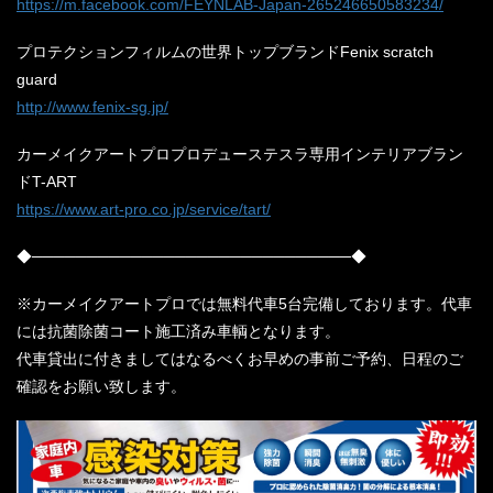
https://m.facebook.com/FEYNLAB-Japan-265246650583234/
プロテクションフィルムの世界トップブランドFenix scratch
guard
http://www.fenix-sg.jp/
カーメイクアートプロプロデューステスラ専用インテリアブラン
ドT-ART
https://www.art-pro.co.jp/service/tart/
◆─────────────────────────────◆
※カーメイクアートプロでは無料代車5台完備しております。代車
には抗菌除菌コート施工済み車輌となります。
代車貸出に付きましてはなるべくお早めの事前ご予約、日程のご
確認をお願い致します。