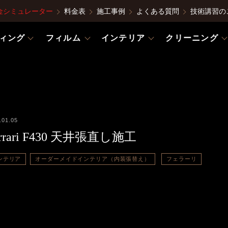
金シミュレーター
料金表
施工事例
よくある質問
技術講習の
ィング
フィルム
インテリア
クリーニング
.01.05
errari F430 天井張直し施工
ンテリア
オーダーメイドインテリア（内装張替え）
フェラーリ