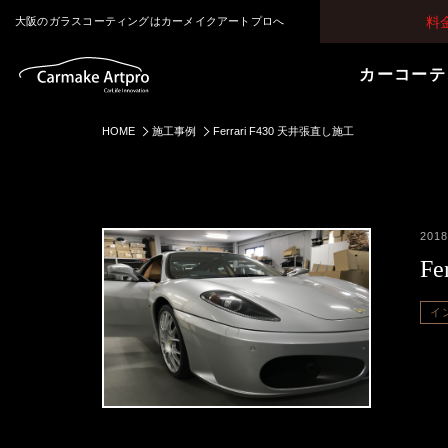
料
大阪のガラスコーティングはカーメイクアートプロへ
カーコーテ
HOME
施工事例
Ferrari F430 天井張直し施工
2018
F
イ