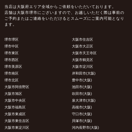
当店は大阪府エリア全域からご依頼をいただいております。
店舗は大阪市堺市にございますので、お越しいただく際は事前の
ご予約またはご連絡をいただけるとスムーズにご案内可能となり
ます。
堺市堺区
大阪市住吉区
堺市中区
大阪市大正区
堺市東区
大阪市天王寺区
堺市西区
大阪市鶴見区
堺市美原区
大阪市淀川区
堺市南区
岸和田市(大阪)
堺市北区
豊中市(大阪)
大阪市阿倍野区
池田市(大阪)
大阪市旭区
吹田市(大阪)
大阪市中央区
泉大津市(大阪)
大阪市福島区
高槻市(大阪)
大阪市東成区
守口市(大阪)
大阪市東住吉区
貝塚市(大阪)
大阪市東淀川区
河内長野市(大阪)