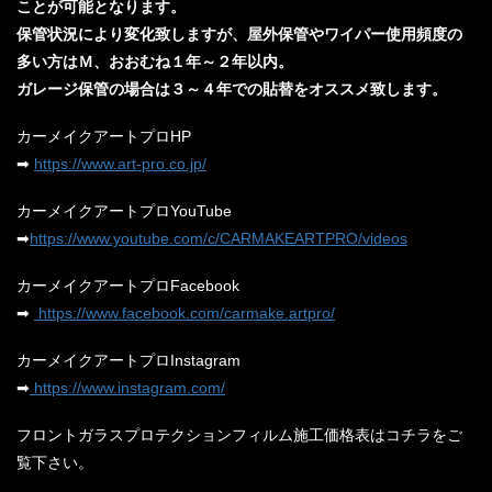
ことが可能となります。
保管状況により変化致しますが、屋外保管やワイパー使用頻度の
多い方はＭ、おおむね１年～２年以内。
ガレージ保管の場合は３～４年での貼替をオススメ致します。
カーメイクアートプロHP
➡
https://www.art-pro.co.jp/
カーメイクアートプロYouTube
➡
https://www.youtube.com/c/CARMAKEARTPRO/videos
カーメイクアートプロFacebook
➡
https://
www.facebook.com/carmake.
artpro/
カーメイクアートプロInstagram
➡
https://
www.instagram.com/
フロントガラスプロテクションフィルム施工価格表はコチラをご
覧下さい。