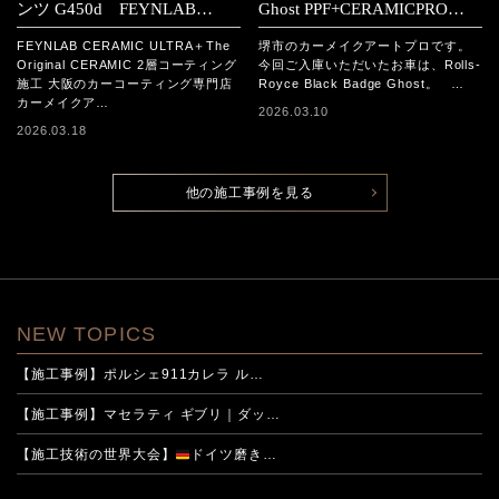
ンツ G450d FEYNLAB
Ghost PPF+CERAMICPRO
CERAMIC ULTRA＋The
ION施工事例
FEYNLAB CERAMIC ULTRA＋The
堺市のカーメイクアートプロです。
Original CERAMIC 2層コーテ
Original CERAMIC 2層コーティング
今回ご入庫いただいたお車は、Rolls-
施工 大阪のカーコーティング専門店
Royce Black Badge Ghost。 …
ィング施工
カーメイクア…
2026.03.10
2026.03.18
他の施工事例を見る
NEW TOPICS
【施工事例】ポルシェ911カレラ ル…
【施工事例】マセラティ ギブリ｜ダッ…
【施工技術の世界大会】
ドイツ磨き…