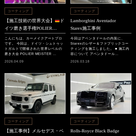
コーティング
コーティング
【施工技術の世界大会】
ド
Lamborghini Aventador
イツ磨き選手権POLIER
Starex施工事例
MEISTER SCHAFT2025に参
こんにちは、カーメイクアートプロ
今回はアベンタドールの内装に、
加｜日本チームの結果と現地
です。 今回は、ドイツ・シュトゥッ
Starexのレザー＆ファブリックコー
トガルトで開催された世界レベルの
ティングを施工しました。 ■ 施工内
レポート
磨き大会 POLIER MEISTER …
容について アベンタドール…
2026.04.09
2026.03.18
コーティング
コーティング
【施工事例】メルセデス・ベ
Rolls-Royce Black Badge