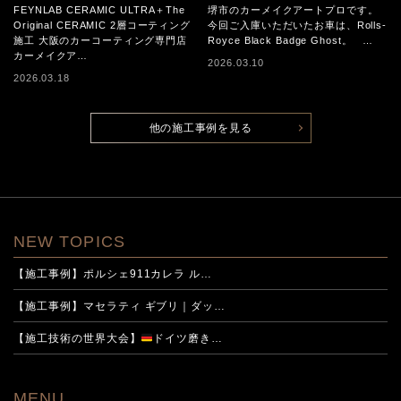
CERAMIC ULTRA＋The
ION施工事例
FEYNLAB CERAMIC ULTRA＋The
堺市のカーメイクアートプロです。
Original CERAMIC 2層コーテ
Original CERAMIC 2層コーティング
今回ご入庫いただいたお車は、Rolls-
施工 大阪のカーコーティング専門店
Royce Black Badge Ghost。 …
ィング施工
カーメイクア…
2026.03.10
2026.03.18
他の施工事例を見る
NEW TOPICS
【施工事例】ポルシェ911カレラ ル…
【施工事例】マセラティ ギブリ｜ダッ…
【施工技術の世界大会】
ドイツ磨き…
MENU