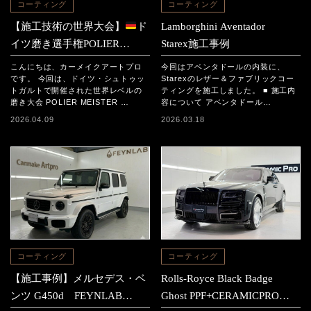
コーティング
コーティング
【施工技術の世界大会】
ド
Lamborghini Aventador
イツ磨き選手権POLIER
Starex施工事例
MEISTER SCHAFT2025に参
こんにちは、カーメイクアートプロ
今回はアベンタドールの内装に、
加｜日本チームの結果と現地
です。 今回は、ドイツ・シュトゥッ
Starexのレザー＆ファブリックコー
トガルトで開催された世界レベルの
ティングを施工しました。 ■ 施工内
レポート
磨き大会 POLIER MEISTER …
容について アベンタドール…
2026.04.09
2026.03.18
コーティング
コーティング
【施工事例】メルセデス・ベ
Rolls-Royce Black Badge
ンツ G450d FEYNLAB
Ghost PPF+CERAMICPRO