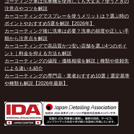
コーティング車は洗車機を使用しても大丈夫？使うときの
注意点やコツを解説
カーコーティングでスプレーを使うメリットは？選ぶ時の
ポイントやおすすめ5選を解説【2026年】
カーコーティング後に洗車は必要？洗車の頻度や正しい手
順から注意点を解説
カーコーティングで高品質かつ安い店舗を選ぶ4つのポイ
ント｜料金を抑える方法も解説
カーコーティングの値段・価格相場を解説｜種類や依頼先
による違いも紹介
カーコーティングの専門店・業者おすすめ10選｜選定基準
や種類も解説【2026年最新】