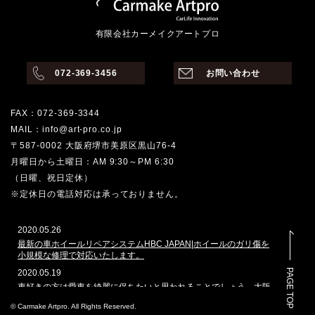
有限会社カーメイクアートプロ
072-369-3456
お問い合わせ
FAX：072-369-3344
MAIL：info@art-pro.co.jp
〒587-0002 大阪府堺市美原区黒山76-4
月曜日から土曜日：AM 9:30～PM 6:30
（日曜、祝日定休）
※定休日の電話対応は承っておりません。
2020.05.26
最新の車ホイールリペアシステムHBC JAPAN|ホイールのガリ傷を
小規模な修理で対応いたします。
PAGE TOP
2020.05.19
車好きの方は愛車を綺麗に保ちたいと思われることでしょう。大阪
堺市でその願いを叶えてくれるのはどこでしょうか。カーメイクア
© Carmake Artpro. All Rights Reserved.
ートプロは、ガラスコーティングや車磨きのプロショップとして、