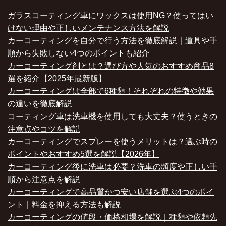
ガラスコーティング車にワックスは使用NG？使ってはい
けない理由や正しいメンテナンス方法を解説
カーコーティングを自分で行う方法を徹底解説｜道具や手
順から失敗しない4つのポイントも紹介
カーコーティング剤とは？選び方や人気のおすすめ商品8
選を紹介【2025年最新版】
カーコーティングは全部で6種類！それぞれの特徴や効果
の違いを徹底解説
コーティング車は洗車機を使用しても大丈夫？使うときの
注意点やコツを解説
カーコーティングでスプレーを使うメリットは？選ぶ時の
ポイントやおすすめ5選を解説【2026年】
カーコーティング後に洗車は必要？洗車の頻度や正しい手
順から注意点を解説
カーコーティングで高品質かつ安い店舗を選ぶ4つのポイ
ント｜料金を抑える方法も解説
カーコーティングの値段・価格相場を解説｜種類や依頼先